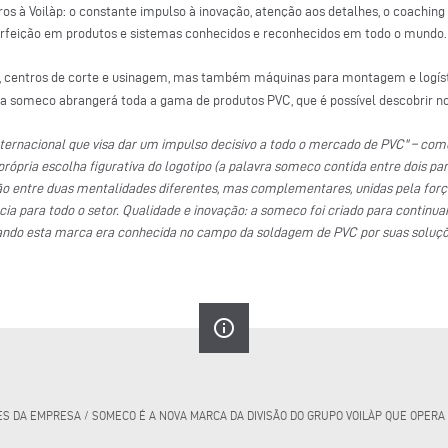
s à Voilàp: o constante impulso à inovação, atenção aos detalhes, o coaching
erfeição em produtos e sistemas conhecidos e reconhecidos em todo o mundo.
 centros de corte e usinagem, mas também máquinas para montagem e logísti
ca someco abrangerá toda a gama de produtos PVC, que é possível descobrir no
ernacional que visa dar um impulso decisivo a todo o mercado de PVC" – coment
 própria escolha figurativa do logotipo (a palavra someco contida entre dois pa
ção entre duas mentalidades diferentes, mas complementares, unidas pela for
ia para todo o setor. Qualidade e inovação: a someco foi criado para continua
uando esta marca era conhecida no campo da soldagem de PVC por suas soluçõe
info_outline
ES DA EMPRESA
/
SOMECO É A NOVA MARCA DA DIVISÃO DO GRUPO VOILÀP QUE OPERA