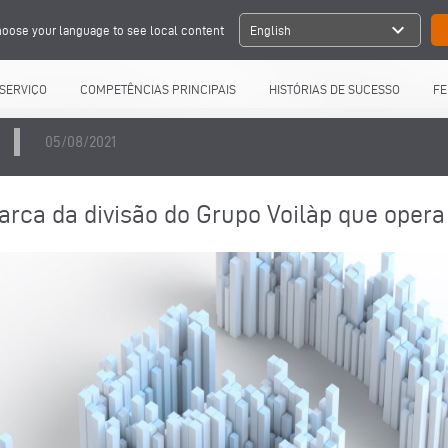
expand_more
oose your language to see local content
English
SERVIÇO
COMPETÊNCIAS PRINCIPAIS
HISTÓRIAS DE SUCESSO
FE
05/08/2021
rca da divisão do Grupo Voilàp que opera