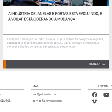
A INDÚSTRIA DE JANELAS E PORTAS ESTÁ EVOLUINDO, E
A VOILÀP ESTÁ LIDERANDO A MUDANÇA
Liderando a inovação no PVC e além, o Grupo combina tecnologias avançadas,
automação e experiência nos setores de ALU, Vidro, Software e Varejo para
oferecer soluções completas e preparadas para o futuro.
10/04/2026
MAIL
PODE ENCONTR
Z
mail@elumatec.com
RODUTOS
service@elumatec.com