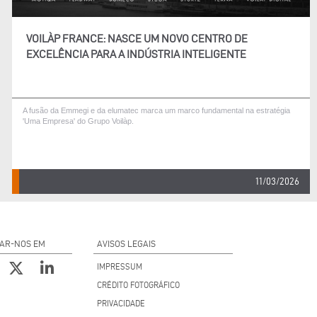
VOILÀP FRANCE: NASCE UM NOVO CENTRO DE
EXCELÊNCIA PARA A INDÚSTRIA INTELIGENTE
A fusão da Emmegi e da elumatec marca um marco fundamental na estratégia
'Uma Empresa' do Grupo Voilàp.
11/03/2026
AR-NOS EM
AVISOS LEGAIS
IMPRESSUM
CRÉDITO FOTOGRÁFICO
PRIVACIDADE