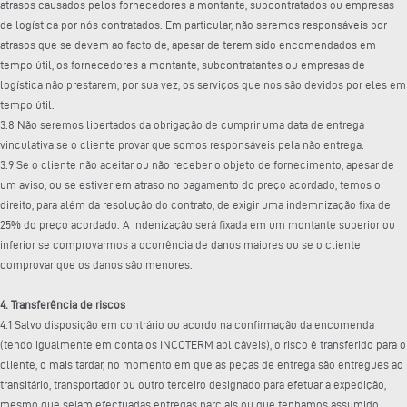
atrasos causados pelos fornecedores a montante, subcontratados ou empresas
de logística por nós contratados. Em particular, não seremos responsáveis por
atrasos que se devem ao facto de, apesar de terem sido encomendados em
tempo útil, os fornecedores a montante, subcontratantes ou empresas de
logística não prestarem, por sua vez, os serviços que nos são devidos por eles em
tempo útil.
3.8 Não seremos libertados da obrigação de cumprir uma data de entrega
vinculativa se o cliente provar que somos responsáveis pela não entrega.
3.9 Se o cliente não aceitar ou não receber o objeto de fornecimento, apesar de
um aviso, ou se estiver em atraso no pagamento do preço acordado, temos o
direito, para além da resolução do contrato, de exigir uma indemnização fixa de
25% do preço acordado. A indenização será fixada em um montante superior ou
inferior se comprovarmos a ocorrência de danos maiores ou se o cliente
comprovar que os danos são menores.
4. Transferência de riscos
4.1 Salvo disposição em contrário ou acordo na confirmação da encomenda
(tendo igualmente em conta os INCOTERM aplicáveis), o risco é transferido para o
cliente, o mais tardar, no momento em que as peças de entrega são entregues ao
transitário, transportador ou outro terceiro designado para efetuar a expedição,
mesmo que sejam efectuadas entregas parciais ou que tenhamos assumido