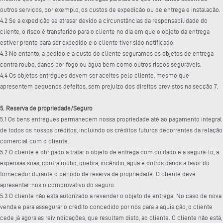
outros serviços, por exemplo, os custos de expedição ou de entrega e instalação.
4.2 Se a expedição se atrasar devido a circunstâncias da responsabilidade do
cliente, o risco é transferido para o cliente no dia em que o objeto da entrega
estiver pronto para ser expedido e o cliente tiver sido notificado.
4.3 No entanto, a pedido e a custo do cliente seguramos os objetos de entrega
contra roubo, danos por fogo ou água bem como outros riscos seguráveis.
4.4 Os objetos entregues devem ser aceites pelo cliente, mesmo que
apresentem pequenos defeitos, sem prejuízo dos direitos previstos na secção 7.
5. Reserva de propriedade/Seguro
5.1 Os bens entregues permanecem nossa propriedade até ao pagamento integral
de todos os nossos créditos, incluindo os créditos futuros decorrentes da relação
comercial com o cliente.
5.2 O cliente é obrigado a tratar o objeto de entrega com cuidado e a segurá-lo, a
expensas suas, contra roubo, quebra, incêndio, água e outros danos a favor do
fornecedor durante o período de reserva de propriedade. O cliente deve
apresentar-nos o comprovativo do seguro.
5.3 O cliente não está autorizado a revender o objeto de entrega. No caso de nova
venda e para assegurar o crédito concedido por nós para a aquisição, o cliente
cede já agora as reivindicações, que resultam disto, ao cliente. O cliente não está,