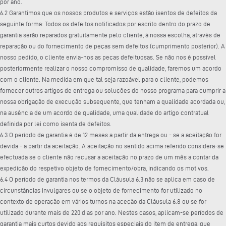
por ano.
6.2 Garantimos que os nossos produtos e serviços estão isentos de defeitos da
seguinte forma: Todos os defeitos notificados por escrito dentro do prazo de
garantia serão reparados gratuitamente pelo cliente, à nossa escolha, através de
reparação ou do fornecimento de peças sem defeitos (cumprimento posterior). A
nosso pedido, o cliente envia-nos as peças defeituosas. Se não nos é possível
posteriormente realizar o nosso compromisso de qualidade, faremos um acordo
com o cliente. Na medida em que tal seja razoável para o cliente, podemos
fornecer outros artigos de entrega ou soluções do nosso programa para cumprir a
nossa obrigação de execução subsequente, que tenham a qualidade acordada ou,
na ausência de um acordo de qualidade, uma qualidade do artigo contratual
definida por lei como isenta de defeitos.
6.3 O período de garantia é de 12 meses a partir da entrega ou - se a aceitação for
devida - a partir da aceitação. A aceitação no sentido acima referido considera-se
efectuada se o cliente não recusar a aceitação no prazo de um mês a contar da
expedição do respetivo objeto de fornecimento/obra, indicando os motivos.
6.4 O período de garantia nos termos da Cláusula 6.3 não se aplica em caso de
circunstâncias invulgares ou se o objeto de fornecimento for utilizado no
contexto de operação em vários turnos na aceção da Cláusula 6.8 ou se for
utilizado durante mais de 220 dias por ano. Nestes casos, aplicam-se períodos de
garantia mais curtos devido aos requisitos especiais do item de entrega, que