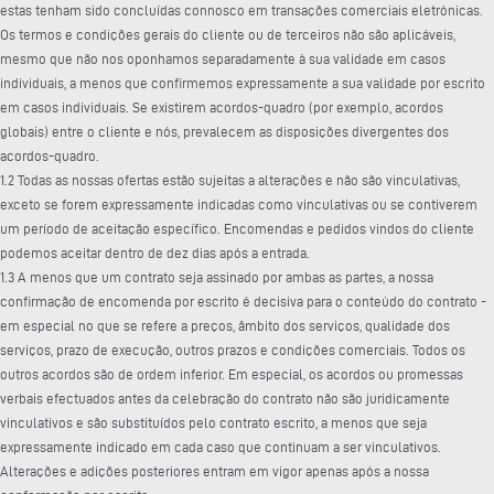
estas tenham sido concluídas connosco em transações comerciais eletrónicas.
Os termos e condições gerais do cliente ou de terceiros não são aplicáveis,
mesmo que não nos oponhamos separadamente à sua validade em casos
individuais, a menos que confirmemos expressamente a sua validade por escrito
em casos individuais. Se existirem acordos-quadro (por exemplo, acordos
globais) entre o cliente e nós, prevalecem as disposições divergentes dos
acordos-quadro.
1.2 Todas as nossas ofertas estão sujeitas a alterações e não são vinculativas,
exceto se forem expressamente indicadas como vinculativas ou se contiverem
um período de aceitação específico. Encomendas e pedidos vindos do cliente
podemos aceitar dentro de dez dias após a entrada.
1.3 A menos que um contrato seja assinado por ambas as partes, a nossa
confirmação de encomenda por escrito é decisiva para o conteúdo do contrato -
em especial no que se refere a preços, âmbito dos serviços, qualidade dos
serviços, prazo de execução, outros prazos e condições comerciais. Todos os
outros acordos são de ordem inferior. Em especial, os acordos ou promessas
verbais efectuados antes da celebração do contrato não são juridicamente
vinculativos e são substituídos pelo contrato escrito, a menos que seja
expressamente indicado em cada caso que continuam a ser vinculativos.
Alterações e adições posteriores entram em vigor apenas após a nossa