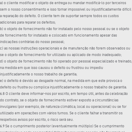
a) o cliente modificar o objeto de entrega ou mandar modificá-lo por terceiros
sem o nosso consentimento e isso tornar impossível ou injustificadamente difícil
a reparação do defeito. O cliente tem de suportar sempre todos os custos
adicionais para reparar os defeitos;
b) o objeto de fornecimento não for instalado pelo nosso pessoal ou se o objeto
de fornecimento for instalado e colocado em funcionamento apesar das
indicações contrárias do nosso pessoal;
c) as nossas instruções operacionais e de manutenção não forem observados ou
se o objeto de fornecimento for utilizado ou aplicado de modo inadequado;
d) o objeto de fornecimento não foi operado por pessoal especializado e treinado,
na medida em que isso causou o defeito ou frustrou ou impediu
injustificadamente o nosso trabalho de garantia;
e) o defeito é devido ao desgaste normal, na medida em que este provoca o
defeito ou frustra ou complica injustificadamente o nosso trabalho de garantia.
6.8 O cliente deve informar-nos por escrito, em tempo útil, antes da celebração
do contrato, se o objeto de fornecimento estiver exposto a circunstâncias
invulgares (por exemplo, de natureza climática, local ou operacional) ou se for
utilizado em operações com vários turnos. Se o cliente falhar a transmitir os
respetivos avisos por escrito, o risco será seu.
6.9 Se o cumprimento posterior (eventualmente múltiplo) Se o cumprimento