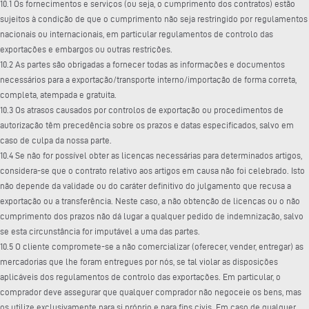
10.1 Os fornecimentos e serviços (ou seja, o cumprimento dos contratos) estão
sujeitos à condição de que o cumprimento não seja restringido por regulamentos
nacionais ou internacionais, em particular regulamentos de controlo das
exportações e embargos ou outras restrições.
10.2 As partes são obrigadas a fornecer todas as informações e documentos
necessários para a exportação/transporte interno/importação de forma correta,
completa, atempada e gratuita.
10.3 Os atrasos causados por controlos de exportação ou procedimentos de
autorização têm precedência sobre os prazos e datas especificados, salvo em
caso de culpa da nossa parte.
10.4 Se não for possível obter as licenças necessárias para determinados artigos,
considera-se que o contrato relativo aos artigos em causa não foi celebrado. Isto
não depende da validade ou do caráter definitivo do julgamento que recusa a
exportação ou a transferência. Neste caso, a não obtenção de licenças ou o não
cumprimento dos prazos não dá lugar a qualquer pedido de indemnização, salvo
se esta circunstância for imputável a uma das partes.
10.5 O cliente compromete-se a não comercializar (oferecer, vender, entregar) as
mercadorias que lhe foram entregues por nós, se tal violar as disposições
aplicáveis dos regulamentos de controlo das exportações. Em particular, o
comprador deve assegurar que qualquer comprador não negoceie os bens, mas
os utilize exclusivamente para si próprio e para fins civis. Em caso de qualquer