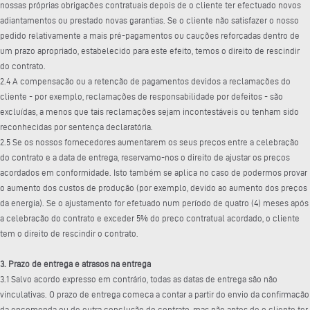
nossas próprias obrigações contratuais depois de o cliente ter efectuado novos
adiantamentos ou prestado novas garantias. Se o cliente não satisfazer o nosso
pedido relativamente a mais pré-pagamentos ou cauções reforçadas dentro de
um prazo apropriado, estabelecido para este efeito, temos o direito de rescindir
do contrato.
2.4 A compensação ou a retenção de pagamentos devidos a reclamações do
cliente - por exemplo, reclamações de responsabilidade por defeitos - são
excluídas, a menos que tais reclamações sejam incontestáveis ou tenham sido
reconhecidas por sentença declaratória.
2.5 Se os nossos fornecedores aumentarem os seus preços entre a celebração
do contrato e a data de entrega, reservamo-nos o direito de ajustar os preços
acordados em conformidade. Isto também se aplica no caso de podermos provar
o aumento dos custos de produção (por exemplo, devido ao aumento dos preços
da energia). Se o ajustamento for efetuado num período de quatro (4) meses após
a celebração do contrato e exceder 5% do preço contratual acordado, o cliente
tem o direito de rescindir o contrato.
3. Prazo de entrega e atrasos na entrega
3.1 Salvo acordo expresso em contrário, todas as datas de entrega são não
vinculativas. O prazo de entrega começa a contar a partir do envio da confirmação
da encomenda ou de outra conclusão do contrato, mas não antes de o cliente ter