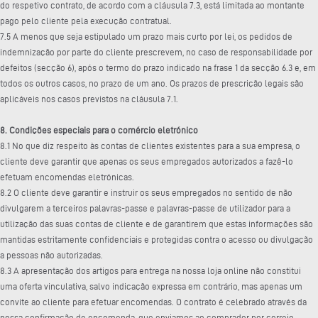
do respetivo contrato, de acordo com a cláusula 7.3, está limitada ao montante
pago pelo cliente pela execução contratual.
7.5 A menos que seja estipulado um prazo mais curto por lei, os pedidos de
indemnização por parte do cliente prescrevem, no caso de responsabilidade por
defeitos (secção 6), após o termo do prazo indicado na frase 1 da secção 6.3 e, em
todos os outros casos, no prazo de um ano. Os prazos de prescrição legais são
aplicáveis nos casos previstos na cláusula 7.1.
8. Condições especiais para o comércio eletrónico
8.1 No que diz respeito às contas de clientes existentes para a sua empresa, o
cliente deve garantir que apenas os seus empregados autorizados a fazê-lo
efetuam encomendas eletrónicas.
8.2 O cliente deve garantir e instruir os seus empregados no sentido de não
divulgarem a terceiros palavras-passe e palavras-passe de utilizador para a
utilização das suas contas de cliente e de garantirem que estas informações são
mantidas estritamente confidenciais e protegidas contra o acesso ou divulgação
a pessoas não autorizadas.
8.3 A apresentação dos artigos para entrega na nossa loja online não constitui
uma oferta vinculativa, salvo indicação expressa em contrário, mas apenas um
convite ao cliente para efetuar encomendas. O contrato é celebrado através da
nossa confirmação de encomenda, que enviamos ao comprador por correio