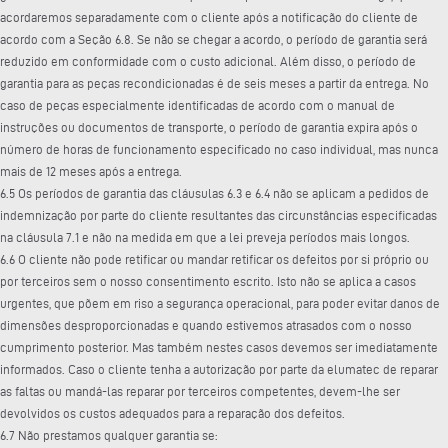
acordaremos separadamente com o cliente após a notificação do cliente de
acordo com a Seção 6.8. Se não se chegar a acordo, o período de garantia será
reduzido em conformidade com o custo adicional. Além disso, o período de
garantia para as peças recondicionadas é de seis meses a partir da entrega. No
caso de peças especialmente identificadas de acordo com o manual de
instruções ou documentos de transporte, o período de garantia expira após o
número de horas de funcionamento especificado no caso individual, mas nunca
mais de 12 meses após a entrega.
6.5 Os períodos de garantia das cláusulas 6.3 e 6.4 não se aplicam a pedidos de
indemnização por parte do cliente resultantes das circunstâncias especificadas
na cláusula 7.1 e não na medida em que a lei preveja períodos mais longos.
6.6 O cliente não pode retificar ou mandar retificar os defeitos por si próprio ou
por terceiros sem o nosso consentimento escrito. Isto não se aplica a casos
urgentes, que põem em riso a segurança operacional, para poder evitar danos de
dimensões desproporcionadas e quando estivemos atrasados com o nosso
cumprimento posterior. Mas também nestes casos devemos ser imediatamente
informados. Caso o cliente tenha a autorização por parte da elumatec de reparar
as faltas ou mandá-las reparar por terceiros competentes, devem-lhe ser
devolvidos os custos adequados para a reparação dos defeitos.
6.7 Não prestamos qualquer garantia se: