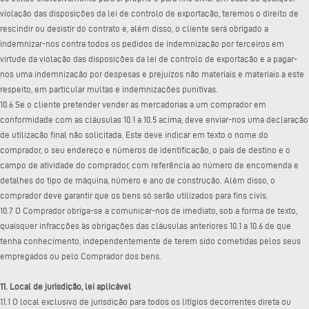
violação das disposições da lei de controlo de exportação, teremos o direito de
rescindir ou desistir do contrato e, além disso, o cliente será obrigado a
indemnizar-nos contra todos os pedidos de indemnização por terceiros em
virtude da violação das disposições da lei de controlo de exportação e a pagar-
nos uma indemnização por despesas e prejuízos não materiais e materiais a este
respeito, em particular multas e indemnizações punitivas.
10.6 Se o cliente pretender vender as mercadorias a um comprador em
conformidade com as cláusulas 10.1 a 10.5 acima, deve enviar-nos uma declaração
de utilização final não solicitada. Este deve indicar em texto o nome do
comprador, o seu endereço e números de identificação, o país de destino e o
campo de atividade do comprador, com referência ao número de encomenda e
detalhes do tipo de máquina, número e ano de construção. Além disso, o
comprador deve garantir que os bens só serão utilizados para fins civis.
10.7 O Comprador obriga-se a comunicar-nos de imediato, sob a forma de texto,
quaisquer infracções às obrigações das cláusulas anteriores 10.1 a 10.6 de que
tenha conhecimento, independentemente de terem sido cometidas pelos seus
empregados ou pelo Comprador dos bens.
11. Local de jurisdição, lei aplicável
11.1 O local exclusivo de jurisdição para todos os litígios decorrentes direta ou