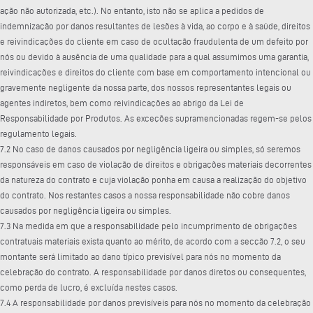
ação não autorizada, etc.). No entanto, isto não se aplica a pedidos de
indemnização por danos resultantes de lesões à vida, ao corpo e à saúde, direitos
e reivindicações do cliente em caso de ocultação fraudulenta de um defeito por
nós ou devido à ausência de uma qualidade para a qual assumimos uma garantia,
reivindicações e direitos do cliente com base em comportamento intencional ou
gravemente negligente da nossa parte, dos nossos representantes legais ou
agentes indiretos, bem como reivindicações ao abrigo da Lei de
Responsabilidade por Produtos. As exceções supramencionadas regem-se pelos
regulamento legais.
7.2 No caso de danos causados por negligência ligeira ou simples, só seremos
responsáveis em caso de violação de direitos e obrigações materiais decorrentes
da natureza do contrato e cuja violação ponha em causa a realização do objetivo
do contrato. Nos restantes casos a nossa responsabilidade não cobre danos
causados por negligência ligeira ou simples.
7.3 Na medida em que a responsabilidade pelo incumprimento de obrigações
contratuais materiais exista quanto ao mérito, de acordo com a secção 7.2, o seu
montante será limitado ao dano típico previsível para nós no momento da
celebração do contrato. A responsabilidade por danos diretos ou consequentes,
como perda de lucro, é excluída nestes casos.
7.4 A responsabilidade por danos previsíveis para nós no momento da celebração