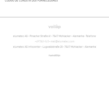
CÓDIGO DE CONDUTA DOS FORNECEDORES
elumatec AG - Pinacher Straße 61 - 75417 Mühlacker - Alemanha - Telefone
+49 7041-14 0
-
mail@elumatec.com
elumatec AG infocenter - Lugwaldstraße 20 - 75417 Mühlacker - Alemanha