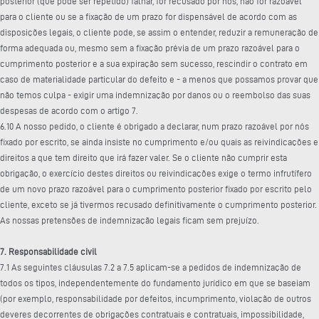
posterior (que pode ser repetido) falhar, for recusado por nós, não for razoável
para o cliente ou se a fixação de um prazo for dispensável de acordo com as
disposições legais, o cliente pode, se assim o entender, reduzir a remuneração de
forma adequada ou, mesmo sem a fixação prévia de um prazo razoável para o
cumprimento posterior e a sua expiração sem sucesso, rescindir o contrato em
caso de materialidade particular do defeito e - a menos que possamos provar que
não temos culpa - exigir uma indemnização por danos ou o reembolso das suas
despesas de acordo com o artigo 7.
6.10 A nosso pedido, o cliente é obrigado a declarar, num prazo razoável por nós
fixado por escrito, se ainda insiste no cumprimento e/ou quais as reivindicações e
direitos a que tem direito que irá fazer valer. Se o cliente não cumprir esta
obrigação, o exercício destes direitos ou reivindicações exige o termo infrutífero
de um novo prazo razoável para o cumprimento posterior fixado por escrito pelo
cliente, exceto se já tivermos recusado definitivamente o cumprimento posterior.
As nossas pretensões de indemnização legais ficam sem prejuízo.
7. Responsabilidade civil
7.1 As seguintes cláusulas 7.2 a 7.5 aplicam-se a pedidos de indemnização de
todos os tipos, independentemente do fundamento jurídico em que se baseiam
(por exemplo, responsabilidade por defeitos, incumprimento, violação de outros
deveres decorrentes de obrigações contratuais e contratuais, impossibilidade,