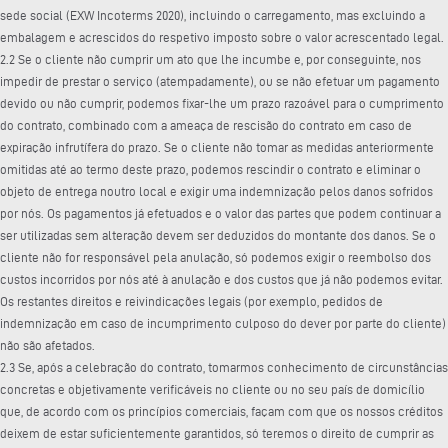
sede social (EXW Incoterms 2020), incluindo o carregamento, mas excluindo a
embalagem e acrescidos do respetivo imposto sobre o valor acrescentado legal.
2.2 Se o cliente não cumprir um ato que lhe incumbe e, por conseguinte, nos
impedir de prestar o serviço (atempadamente), ou se não efetuar um pagamento
devido ou não cumprir, podemos fixar-lhe um prazo razoável para o cumprimento
do contrato, combinado com a ameaça de rescisão do contrato em caso de
expiração infrutífera do prazo. Se o cliente não tomar as medidas anteriormente
omitidas até ao termo deste prazo, podemos rescindir o contrato e eliminar o
objeto de entrega noutro local e exigir uma indemnização pelos danos sofridos
por nós. Os pagamentos já efetuados e o valor das partes que podem continuar a
ser utilizadas sem alteração devem ser deduzidos do montante dos danos. Se o
cliente não for responsável pela anulação, só podemos exigir o reembolso dos
custos incorridos por nós até à anulação e dos custos que já não podemos evitar.
Os restantes direitos e reivindicações legais (por exemplo, pedidos de
indemnização em caso de incumprimento culposo do dever por parte do cliente)
não são afetados.
2.3 Se, após a celebração do contrato, tomarmos conhecimento de circunstâncias
concretas e objetivamente verificáveis no cliente ou no seu país de domicílio
que, de acordo com os princípios comerciais, façam com que os nossos créditos
deixem de estar suficientemente garantidos, só teremos o direito de cumprir as