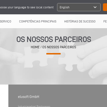
expand_more
oose your language to see local content
English
SERVIÇO
COMPETÊNCIAS PRINCIPAIS
HISTÓRIAS DE SUCESSO
FE
OS NOSSOS PARCEIROS
HOME
/ OS NOSSOS PARCEIROS
elusoft GmbH
Industriegebiet Breitwasen