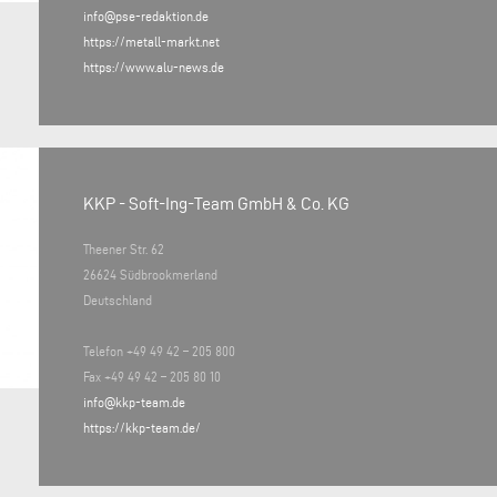
info@pse-redaktion.de
https://metall-markt.net
https://www.alu-news.de
KKP - Soft-Ing-Team GmbH & Co. KG
Theener Str. 62
26624 Südbrookmerland
Deutschland
Telefon +49 49 42 – 205 800
Fax +49 49 42 – 205 80 10
info@kkp-team.de
https://kkp-team.de/