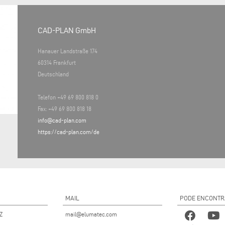
CAD-PLAN GmbH
Hanauer Landstraße 174
60314 Frankfurt
Deutschland
Telefon +49 69 800 818 0
Fax: +49 69 800 818 18
info@cad-plan.com
https://cad-plan.com/de
MAIL
PODE ENCONTR
Z
mail@elumatec.com