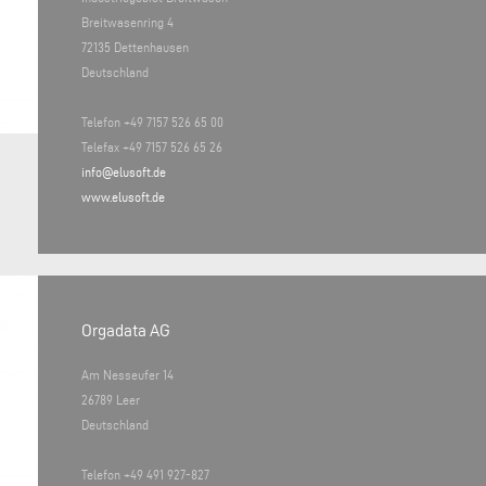
Breitwasenring 4
72135 Dettenhausen
Deutschland
Telefon +49 7157 526 65 00
Telefax +49 7157 526 65 26
info@elusoft.de
www.elusoft.de
Orgadata AG
Am Nesseufer 14
26789 Leer
Deutschland
Telefon +49 491 927-827