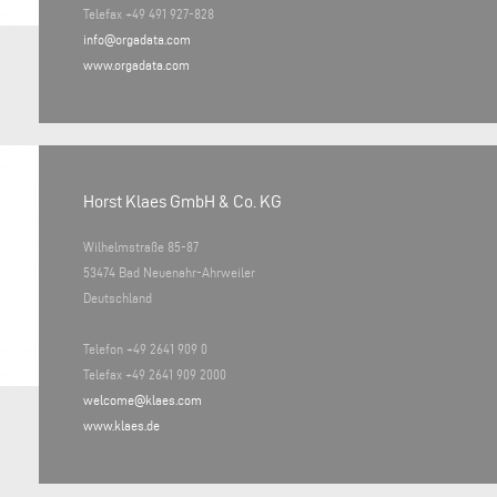
Telefax +49 491 927-828
info@orgadata.com
www.orgadata.com
Horst Klaes GmbH & Co. KG
Wilhelmstraße 85-87
53474 Bad Neuenahr-Ahrweiler
Deutschland
Telefon +49 2641 909 0
Telefax +49 2641 909 2000
welcome@klaes.com
www.klaes.de