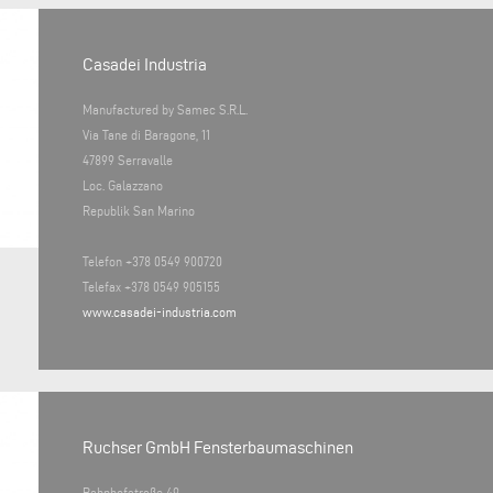
Casadei Industria
Manufactured by Samec S.R.L.
Via Tane di Baragone, 11
47899 Serravalle
Loc. Galazzano
Republik San Marino
Telefon +378 0549 900720
Telefax +378 0549 905155
www.casadei-industria.com
Ruchser GmbH Fensterbaumaschinen
Bahnhofstraße 49