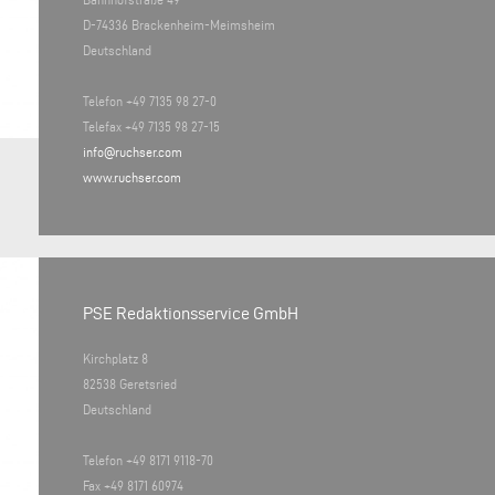
D-74336 Brackenheim-Meimsheim
Deutschland
Telefon +49 7135 98 27-0
Telefax +49 7135 98 27-15
info@ruchser.com
www.ruchser.com
PSE Redaktionsservice GmbH
Kirchplatz 8
82538 Geretsried
Deutschland
Telefon +49 8171 9118-70
Fax +49 8171 60974