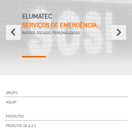
ELUMATEC
SERVIÇOS DE EMERGÊNCIA
keyboard_arrow_left
keyboard_arrow_right
RÁPIDOS, FOCADOS, PERSONALIZADOS
GRUPO
VOILÀP
PRODUTOS
PRODUTOS DE A A Z