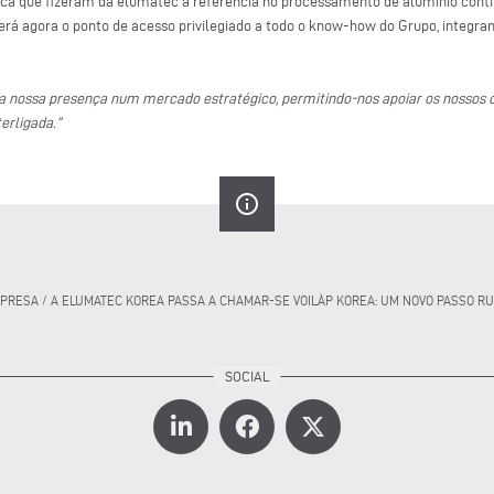
gica que fizeram da elumatec a referência no processamento de alumínio cont
 será agora o ponto de acesso privilegiado a todo o know-how do Grupo, integra
 a nossa presença num mercado estratégico, permitindo-nos apoiar os nossos c
erligada.”
info_outline
MPRESA
/
A ELUMATEC KOREA PASSA A CHAMAR-SE VOILÀP KOREA: UM NOVO PASSO R