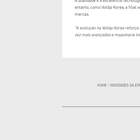
A qualidade e a excelência tecnoló
entanto, como Voilàp Korea, a filial
marcas.
“A evolução na Voilàp Korea reforça
vez mais avançados e maquinaria int
HOME
/
NOVIDADES DA E