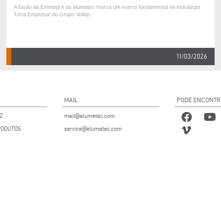
A fusão da Emmegi e da elumatec marca um marco fundamental na estratégia
'Uma Empresa' do Grupo Voilàp.
11/03/2026
MAIL
PODE ENCONTR
Z
mail@elumatec.com
RODUTOS
service@elumatec.com