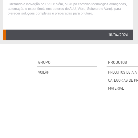
Liderando a inovação no PVC e além, o Grupo combina tecnologias avançadas,
automação e experiência nos setores de ALU, Vidro, Software e Varejo para
oferecer soluções completas e preparadas para o futuro.
10/04/2026
GRUPO
PRODUTOS
VOILÀP
PRODUTOS DE A A 
CATEGORIAS DE P
MATERIAL