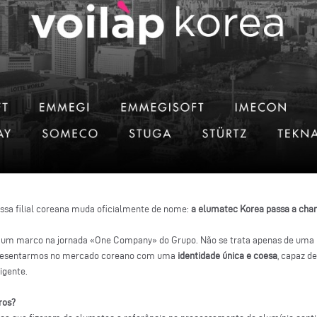
ossa filial coreana muda oficialmente de nome:
a elumatec Korea passa a cham
 um marco na jornada «One Company» do Grupo. Não se trata apenas de um
apresentarmos no mercado coreano com uma
identidade única e coesa
, capaz d
ligente.
ros?