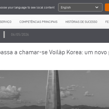
expand_more
oose your language to see local content
English
SERVIÇO
COMPETÊNCIAS PRINCIPAIS
HISTÓRIAS DE SUCESSO
FE
06/05/2026
assa a chamar-se Voilàp Korea: um novo