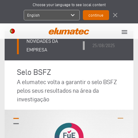
Choose your language to see local content
expand_more
close
English
menu
NOVIDADES DA
25/08/2025
EMPRESA
Selo BSFZ
A elumatec volta a garantir o selo BSFZ
pelos seus resultados na área da
investigação