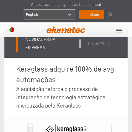
Choose your language to see local content
expand_more
close
English
menu
NOVIDADES DA
03/06/2025
EMPRESA
Keraglass adquire 100% de avg
automações
A aquisição reforça o processo de
integração de tecnologia estratégica
inicializada pela Keraglass