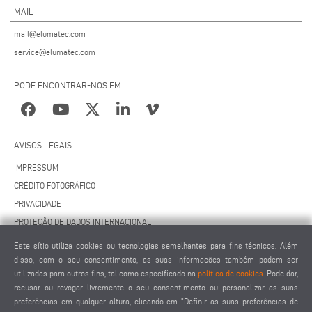
MAIL
mail@elumatec.com
service@elumatec.com
PODE ENCONTRAR-NOS EM
AVISOS LEGAIS
IMPRESSUM
CRÉDITO FOTOGRÁFICO
PRIVACIDADE
PROTEÇÃO DE DADOS INTERNACIONAL
TERMOS E CONDIÇÕES GERAIS DE VENDA
Este sítio utiliza cookies ou tecnologias semelhantes para fins técnicos. Além
CONTRATO DE MANUTENÇÃO À DISTÂNCIA
disso, com o seu consentimento, as suas informações também podem ser
utilizadas para outros fins, tal como especificado na
política de cookies
. Pode dar,
CONFIGURAÇÕES DE COOKIES
recusar ou revogar livremente o seu consentimento ou personalizar as suas
CÓDIGO DE CONDUTA DOS FORNECEDORES
preferências em qualquer altura, clicando em "Definir as suas preferências de