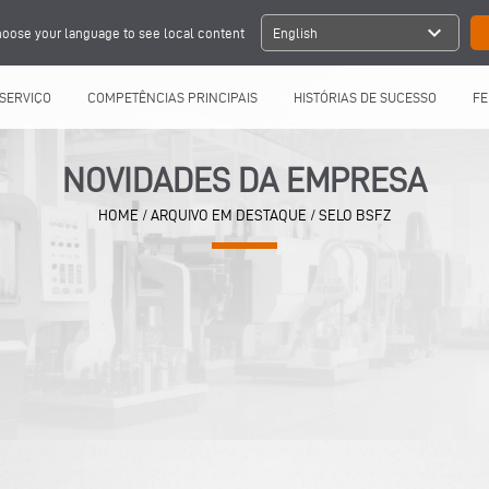
expand_more
oose your language to see local content
English
SERVIÇO
COMPETÊNCIAS PRINCIPAIS
HISTÓRIAS DE SUCESSO
FE
NOVIDADES DA EMPRESA
HOME
/
ARQUIVO EM DESTAQUE
/
SELO BSFZ