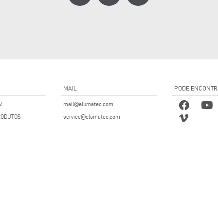
MAIL
PODE ENCONTR
Z
mail@elumatec.com
RODUTOS
service@elumatec.com