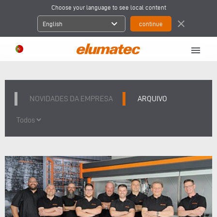
Choose your language to see local content
expand_more
close
English
menu
NOVIDADES DA EMPRESA
ARQUIVO