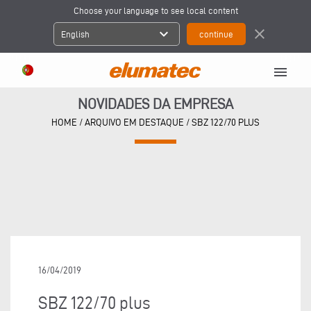
Choose your language to see local content
expand_more
close
English
menu
NOVIDADES DA EMPRESA
HOME
/
ARQUIVO EM DESTAQUE
/
SBZ 122/70 PLUS
16/04/2019
SBZ 122/70 plus