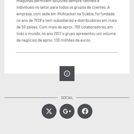
máquinas permitem soluções sempre flexíveis e
individuais no setor, para todos os grupos de clientes. A
empresa, com sede em Mühlacker na Suábia, foi fundada
no ano de 1928 e tem subsidiárias e distribuidores em mais
de 50 países. Com mais de aprox. 700 colaboradores, em
todo o mundo, no ano 2017 o grupo apresentou um volume
de negócios de aprox. 130 milhões de euros.
info_outline