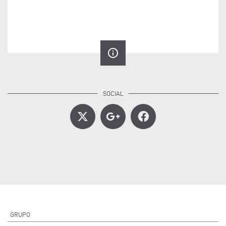
info_outline
GRUPO