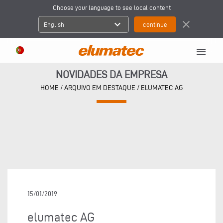
Choose your language to see local content
expand_more
close
English
menu
NOVIDADES DA EMPRESA
HOME
/
ARQUIVO EM DESTAQUE
/
ELUMATEC AG
15/01/2019
elumatec AG