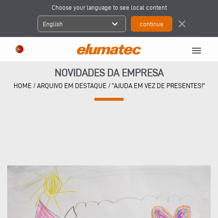
Choose your language to see local content
expand_more
close
English
menu
NOVIDADES DA EMPRESA
HOME
/
ARQUIVO EM DESTAQUE
/
"AJUDA EM VEZ DE PRESENTES!"