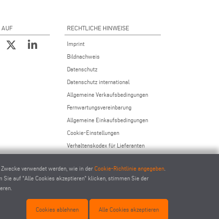
 AUF
RECHTLICHE HINWEISE
Imprint
Bildnachweis
Datenschutz
Datenschutz international
Allgemeine Verkaufsbedingungen
Fernwartungsvereinbarung
Allgemeine Einkaufsbedingungen
Cookie-Einstellungen
Verhaltenskodex für Lieferanten
e Zwecke verwendet werden, wie in der
Cookie-Richtlinie angegeben
.
m Sie auf "Alle Cookies akzeptieren" klicken, stimmen Sie der
eren.
ec.com
Cookies ablehnen
Alle Cookies akzeptieren