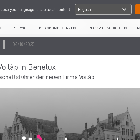
expand_more
oose your language to see local content
English
TE
SERVICE
KERNKOMPETENZEN
ERFOLGSGESCHICHTEN
M
04/10/2025
oilàp in Benelux
schäftsführer der neuen Firma Voilàp.