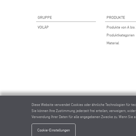
GRUPPE
PRODUKTE
VOILÀP
Produkte von A bis
Produktkategorien
Material
Diese Website verwendet Cookies oder ähnliche Technologien für te
Sie können Ihre Zustimmung jederzeit frei erteilen, verweigern, wide
Verwendung Ihrer Daten für alle angegebenen Zwecke zu. Wenn Sie auf
elumat
Cookie-Einstellungen