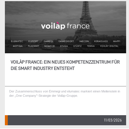
VOILÀP FRANCE: EIN NEUES KOMPETENZZENTRUM FÜR
DIE SMART INDUSTRY ENTSTEHT
Der Zusammenschluss von Emmegi und elumatec markiert einen Meilenstein in
der „One Company”-Strategie der Voilàp-Gruppe.
11/03/2026