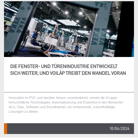
DIE FENSTER- UND TÜRENINDUSTRIE ENTWICKELT
SICH WEITER, UND VOILÀP TREIBT DEN WANDEL VORAN
Innovation im PVC und darüber hinaus vorantreibend, vereint die Gruppe
fortschrittliche Technologien, Automatisierung und Expertise in den Bereichen
ALU, Glas, Software und Einzelhandel, um umfassende, zukunftsfähige
Lösungen zu bieten.
10/04/2026