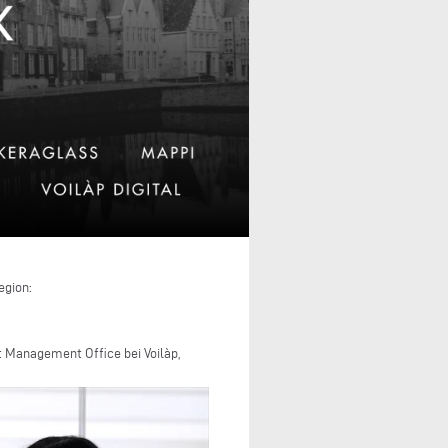
egion:
t Management Office bei Voilàp,