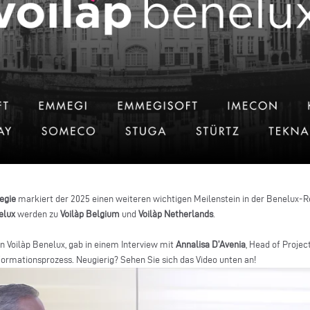
egie
markiert der 2025 einen weiteren wichtigen Meilenstein in der Benelux-R
elux
werden zu
Voilàp Belgium
und
Voilàp Netherlands
.
n Voilàp Benelux, gab in einem Interview mit
Annalisa D’Avenia
, Head of Projec
formationsprozess. Neugierig? Sehen Sie sich das Video unten an!