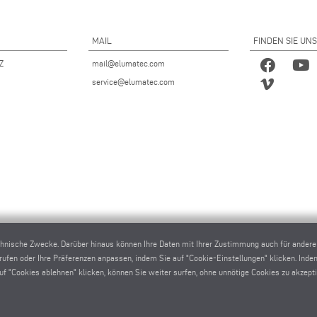
MAIL
FINDEN SIE UNS
 Z
mail@elumatec.com
service@elumatec.com
chnische Zwecke. Darüber hinaus können Ihre Daten mit Ihrer Zustimmung auch für ander
rrufen oder Ihre Präferenzen anpassen, indem Sie auf "Cookie-Einstellungen" klicken. Inde
 "Cookies ablehnen" klicken, können Sie weiter surfen, ohne unnötige Cookies zu akzepti
ec AG - Pinacher Straße 61 - 75417 Mühlacker - Deutschland - Telefon
+49 7041-14 0
-
mail@elumat
elumatec AG infocenter - Lugwaldstraße 20 - 75417 Mühlacker - Deutschland