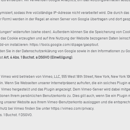
siert, sodass Ihre vollständige IP-Adresse nicht verarbeitet wird. Die durch das
r Form) werden in der Regel an einen Server von Google übertragen und dort gespe
tellungen“ widerrufen (siehe oben). Außerdem können Sie die Speicherung von Coo
 das Cookie erzeugten und auf Ihre Nutzung der Website bezogenen Daten (einschl
d-on installieren: https://tools.google.com/dlpage/gaoptout.
den Sie in der Datenschutzerklärung von Google sowie in den Informationen zu Go
ist
Art. 6 Abs. 1 Buchst. a DSGVO (Einwilligung)
.
imeo wird betrieben von Vimeo, LLC, 555 West 18th Street, New York, New York 100
in. Wenn Sie Webseiten unserer Internetpräsenz aufrufen, die ein solches Plugin
Vimeo hergestellt und das Plugin angezeigt. Dem Vimeo-Server wird dabei mitget
ionen Ihrem persönlichen Benutzerkonto zu. Dies gilt auch, wenn Sie ein Plugin n
ung unserer Website aus Ihrem Vimeo-Benutzerkonto ausloggen und die entspre
utz bei Vimeo finden Sie unter https://vimeo.com/privacy.
s. 1 Buchst. f DSGVO.