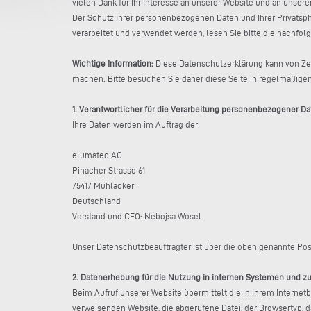
vielen Dank für Ihr Interesse an unserer Website und an unse
Der Schutz Ihrer personenbezogenen Daten und Ihrer Privatsph
verarbeitet und verwendet werden, lesen Sie bitte die nachfo
Wichtige Information:
Diese Datenschutzerklärung kann von Zeit
machen. Bitte besuchen Sie daher diese Seite in regelmäßige
1. Verantwortlicher für die Verarbeitung personenbezogener D
Ihre Daten werden im Auftrag der
elumatec AG
Pinacher Strasse 61
75417 Mühlacker
Deutschland
Vorstand und CEO: Nebojsa Wosel
Unser Datenschutzbeauftragter ist über die oben genannte Pos
2. Datenerhebung für die Nutzung in internen Systemen und z
Beim Aufruf unserer Website übermittelt die in Ihrem Interne
verweisenden Website, die abgerufene Datei, der Browsertyp, 