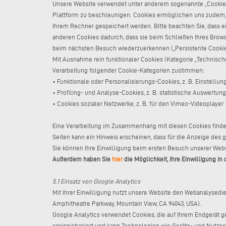
Unsere Website verwendet unter anderem sogenannte „Cookies“,
Plattform zu beschleunigen. Cookies ermöglichen uns zudem, d
Ihrem Rechner gespeichert werden. Bitte beachten Sie, dass 
anderen Cookies dadurch, dass sie beim Schließen Ihres Brow
beim nächsten Besuch wiederzuerkennen („Persistente Cookies“)
Mit Ausnahme rein funktionaler Cookies (Kategorie „Technische
Verarbeitung folgender Cookie-Kategorien zustimmen:
• Funktionale oder Personalisierungs-Cookies, z. B. Einstellu
• Profiling- und Analyse-Cookies, z. B. statistische Auswertun
• Cookies sozialer Netzwerke, z. B. für den Vimeo-Videoplayer
Eine Verarbeitung im Zusammenhang mit diesen Cookies findet n
Seiten kann ein Hinweis erscheinen, dass für die Anzeige des g
Sie können Ihre Einwilligung beim ersten Besuch unserer Websi
Außerdem haben Sie
hier
die Möglichkeit, Ihre Einwilligung i
5.1 Einsatz von Google Analytics
Mit Ihrer Einwilligung nutzt unsere Website den Webanalysedi
Amphitheatre Parkway, Mountain View, CA 94043, USA).
Google Analytics verwendet Cookies, die auf Ihrem Endgerät g
ereignisbasiert und kann Technologien wie Geräte- und Nutze