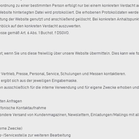
rdnung zu einer bestimmten Person erfolgt nur bei einem konkreten Verdacht au
r Website hinterlegten Datei wird protokolliert. Die erhobenen Protokolldaten we
ltung der Website genutzt und anschließend gelöscht. Bei konkreten Anhaltspunkte
inblick auf den konkreten Verdacht auszuwerten.
esse gemäß Art. 6 Abs. 1 Buchst. f DSGVO.
wenn Sie uns diese freiwillig über unsere Website übermitteln. Dies kann wie fo
Vertrieb, Presse, Personal, Service, Schulungen und Messen kontaktieren.
rgibt sich aus der jeweiligen Eingabemaske.
ausschließlich für die interne Verwendung und für eigene Zwecke erhoben und 
hten Anfragen
lefonische Kontaktaufnahme
sbesondere Versand von Kundenmagazinen, Newslettern, Einladungen/Mailings mit 
nterne Zwecke)
bs-/Servicestelle zur weiteren Bearbeitung