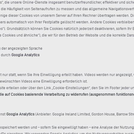
 die unsere Online-Dienste insgesamt benutzerfreundlicher, effektiver und sich
ie Häufigkeit von Seitenaufrufen zu messen und das allgemeine Navigationsverhalt
einige dieser Cookies von unserem Server auf Ihren Rechner übertragen werden. 
sers automatisch von Ihrer Festplatte gelöscht werden. Andere Cookies verbleibe
. Grundsätzlich können Sie Cookies natürlich jederzeit deaktivieren, sofern Ihr B
 Cookies und ähnliche“), die wir für den Betrieb der Website und die korrekte Dar
ng der angezeigten Sprache
g durch
Google Analytics
ur statt, wenn Sie Ihre Einwilligung erteilt haben. Videos werden nur angezeigt, 
ewünschten Videos eine Einwilligung erforderlich ist.
te erteilen oder über den Link „Cookie-Einstellungen“, den Sie im Footer jeder un
n die auf Cookies basierende Verarbeitung zu widerrufen (ausgenommen funktions
enst
Google Analytics
(Anbieter: Google Ireland Limited, Gordon House, Barrow Stre
espeichert werden und – sofern Sie eingewilligt haben – eine Analyse der Nutzung
r-IDs einsetzen. Wir verwenden Google Analytics, um das Nutzungsverhalten auszu