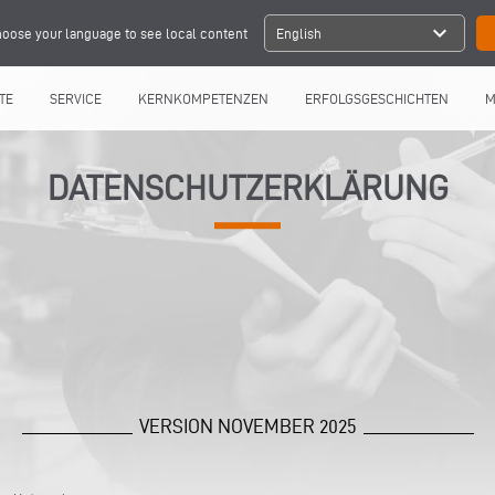
expand_more
oose your language to see local content
English
TE
SERVICE
KERNKOMPETENZEN
ERFOLGSGESCHICHTEN
M
DATENSCHUTZERKLÄRUNG
VERSION NOVEMBER 2025