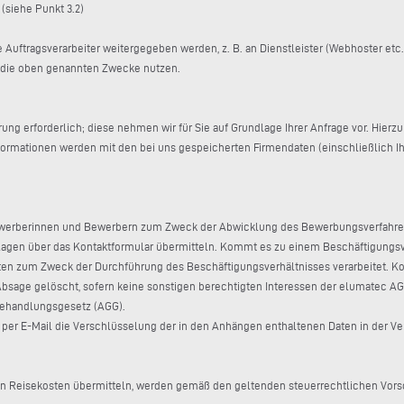
(siehe Punkt 3.2)
 Auftragsverarbeiter weitergegeben werden, z. B. an Dienstleister (Webhoster etc.
r die oben genannten Zwecke nutzen.
ierung erforderlich; diese nehmen wir für Sie auf Grundlage Ihrer Anfrage vor. Hie
ormationen werden mit den bei uns gespeicherten Firmendaten (einschließlich Ih
werberinnen und Bewerbern zum Zweck der Abwicklung des Bewerbungsverfahrens.
en über das Kontaktformular übermitteln. Kommt es zu einem Beschäftigungsver
n zum Zweck der Durchführung des Beschäftigungsverhältnisses verarbeitet. Ko
age gelöscht, sofern keine sonstigen berechtigten Interessen der elumatec AG 
hbehandlungsgesetz (AGG).
 per E-Mail die Verschlüsselung der in den Anhängen enthaltenen Daten in der Ve
von Reisekosten übermitteln, werden gemäß den geltenden steuerrechtlichen Vors