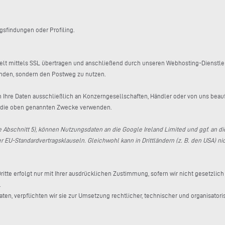
gsfindungen oder Profiling.
t mittels SSL übertragen und anschließend durch unseren Webhosting-Dienstleiste
enden, sondern den Postweg zu nutzen.
en Ihre Daten ausschließlich an Konzerngesellschaften, Händler oder von uns beauft
r die oben genannten Zwecke verwenden.
he Abschnitt 5), können Nutzungsdaten an die Google Ireland Limited und ggf. an d
r EU-Standardvertragsklauseln. Gleichwohl kann in Drittländern (z. B. den USA) ni
tte erfolgt nur mit Ihrer ausdrücklichen Zustimmung, sofern wir nicht gesetzlich
.
aten, verpflichten wir sie zur Umsetzung rechtlicher, technischer und organisato