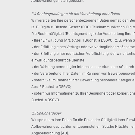
Aufbewahrungsfristen gelöscht.
3.4 Rechtsgrundlagen für die Verarbeitung Ihrer Daten
Wir verarbeiten Ihre personenbezogenen Daten gemäß den Be
(z. B. Digitale-Dienste-Gesetz (DDG), Telekommunikation-Digi
Die Rechtmäßigkeit (Rechtsgrundlage) der Verarbeitung Ihrer D
• Ihrer Einwilligung (Art. 6 Abs. 1 Buchst. a DSGVO), z. B. wenn
• der Erfüllung eines Vertrags oder vorvertraglicher Maßnahmen
• der Erfüllung einer rechtlichen Verpflichtung, der wir unterl
einwilligungsbedürftige Dienste;
• der Wahrung berechtigter Interessen der elumatec AG durch D
• der Verarbeitung Ihrer Daten im Rahmen von Bewerbungsverfah
• sofern Sie im Rahmen Ihrer Bewerbung besondere Kategorien 
Abs. 2 Buchst. b DSGVO;
• sofern wir Informationen zu Ihrer Gesundheit oder körperlic
Buchst. a DSGVO.
3.5 Speicherdauer
Wir speichern Ihre Daten für die Dauer der Gültigkeit Ihrer Ei
Aufbewahrungspflichten entgegenstehen. Solche Pflichten er
Abgabenordnung (AO).