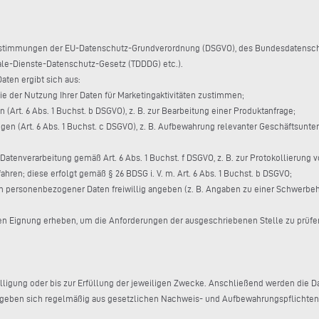
stimmungen der EU-Datenschutz-Grundverordnung (DSGVO), des Bundesdatenschu
tale-Dienste-Datenschutz-Gesetz (TDDDG) etc.).
aten ergibt sich aus:
 Sie der Nutzung Ihrer Daten für Marketingaktivitäten zustimmen;
 (Art. 6 Abs. 1 Buchst. b DSGVO), z. B. zur Bearbeitung einer Produktanfrage;
iegen (Art. 6 Abs. 1 Buchst. c DSGVO), z. B. Aufbewahrung relevanter Geschäftsunte
atenverarbeitung gemäß Art. 6 Abs. 1 Buchst. f DSGVO, z. B. zur Protokollierung v
ren; diese erfolgt gemäß § 26 BDSG i. V. m. Art. 6 Abs. 1 Buchst. b DSGVO;
personenbezogener Daten freiwillig angeben (z. B. Angaben zu einer Schwerbehin
hen Eignung erheben, um die Anforderungen der ausgeschriebenen Stelle zu prüfen, 
nwilligung oder bis zur Erfüllung der jeweiligen Zwecke. Anschließend werden die 
geben sich regelmäßig aus gesetzlichen Nachweis- und Aufbewahrungspflichten, 