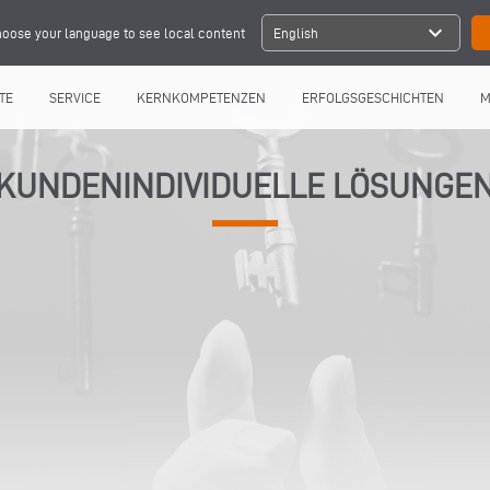
expand_more
oose your language to see local content
English
TE
SERVICE
KERNKOMPETENZEN
ERFOLGSGESCHICHTEN
M
KUNDENINDIVIDUELLE LÖSUNGE