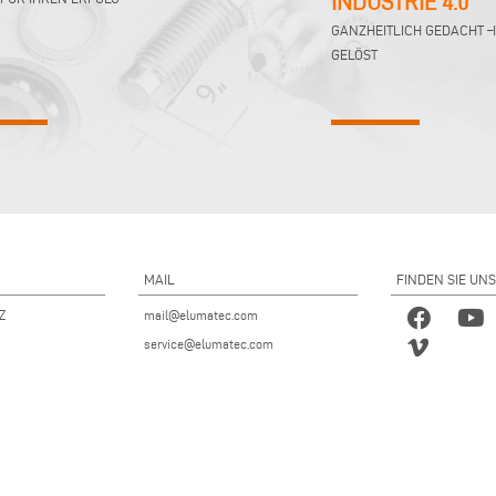
INDUSTRIE 4.0
GANZHEITLICH GEDACHT –
GELÖST
MAIL
FINDEN SIE UNS
 Z
mail@elumatec.com
service@elumatec.com