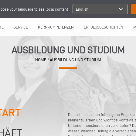
expand_more
oose your language to see local content
English
TE
SERVICE
KERNKOMPETENZEN
ERFOLGSGESCHICHTEN
M
AUSBILDUNG UND STUDIUM
HOME
/
AUSBILDUNG UND STUDIUM
Du hast Lust schon früh eigene Projekte
kennenzulernen und wichtige Kontakte z
Unternehmensbereichen zu knüpfen? Du b
wissen, welchen Beitrag die verschiedene