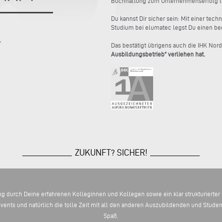
Buchhaltung zum Unternehmenserfolg lei
Du kannst Dir sicher sein: Mit einer t
Studium bei elumatec legst Du einen bed
Das bestätigt übrigens auch die IHK Nor
Ausbildungsbetrieb“ verliehen hat.
ZUKUNFT? SICHER!
g durch Deine erfahrenen Kolleginnen und Kollegen sowie ein klar strukturierter u
nts und natürlich die tolle Zeit mit all den anderen Auszubildenden und Studen
Spaß.