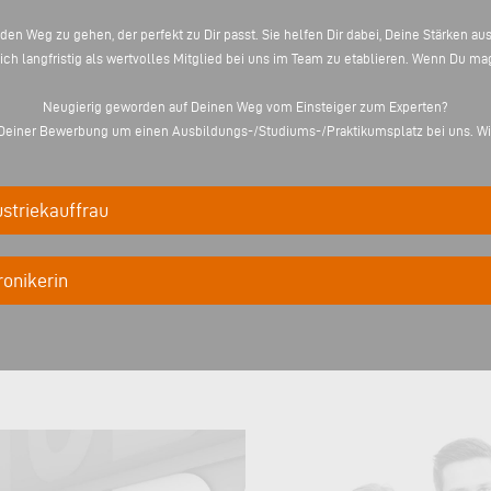
 den Weg zu gehen, der perfekt zu Dir passt. Sie helfen Dir dabei, Deine Stärken 
h langfristig als wertvolles Mitglied bei uns im Team zu etablieren. Wenn Du mag
Neugierig geworden auf Deinen Weg vom Einsteiger zum Experten?
t Deiner Bewerbung um einen Ausbildungs-/Studiums-/Praktikumsplatz bei uns. Wi
striekauffrau
onikerin