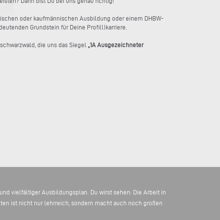
sten? Dann bist Du bei uns genau richtig!
echnischen oder kaufmännischen Ausbildung oder einem DHBW-
eutenden Grundstein für Deine Profi(l)karriere.
dschwarzwald, die uns das Siegel
„1A Ausgezeichneter
nd vielfältiger Ausbildungsplan. Du wirst sehen: Die Arbeit in
ten ist nicht nur lehrreich, sondern macht auch noch großen