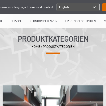
expand_more
oose your language to see local content
English
TE
SERVICE
KERNKOMPETENZEN
ERFOLGSGESCHICHTEN
M
PRODUKTKATEGORIEN
HOME
/ PRODUKTKATEGORIEN