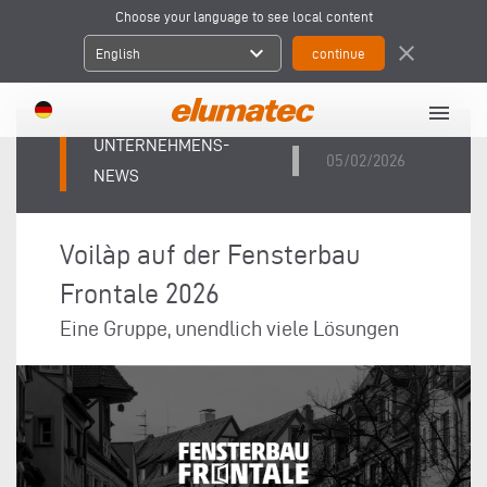
Choose your language to see local content
expand_more
close
English
menu
UNTERNEHMENS-
05/02/2026
NEWS
Voilàp auf der Fensterbau
Frontale 2026
Eine Gruppe, unendlich viele Lösungen