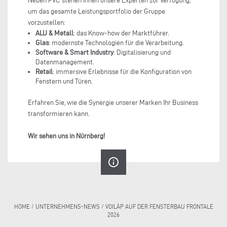
Neben PVC stehen Ihnen unsere Experten zur Verfügung,
um das gesamte Leistungsportfolio der Gruppe
vorzustellen:
ALU & Metall
: das Know-how der Marktführer.
Glas
: modernste Technologien für die Verarbeitung.
Software & Smart Industry
: Digitalisierung und
Datenmanagement.
Retail
: immersive Erlebnisse für die Konfiguration von
Fenstern und Türen.
Erfahren Sie, wie die Synergie unserer Marken Ihr Business
transformieren kann.
Wir sehen uns in Nürnberg!
info_outline
HOME
/
UNTERNEHMENS-NEWS
/
VOILÀP AUF DER FENSTERBAU FRONTALE
2026