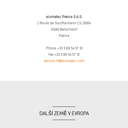
elumatec France S.A.S.
2 Route de Soufflenheim CS 20004
67660 Betschdorf
France
Phone +33 3 88 54 57 10
Fax +33 3 88 54 57 15
service.fr@elumatec.com
DALŠÍ ZEMĚ V EVROPA