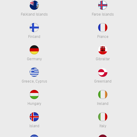
Falkland Islands
Faroe Islands
Finland
France
Germany
Gibraltar
Greece, Cyprus
Greenland
Hungary
Ireland
Island
Italy