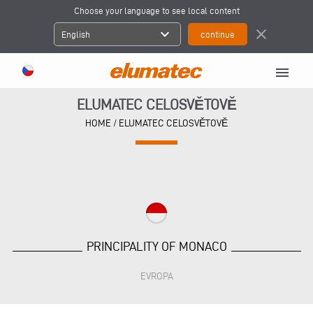
Choose your language to see local content
expand_more
close
English
menu
ELUMATEC CELOSVĚTOVĚ
HOME
/
ELUMATEC CELOSVĚTOVĚ
PRINCIPALITY OF MONACO
EVROPA