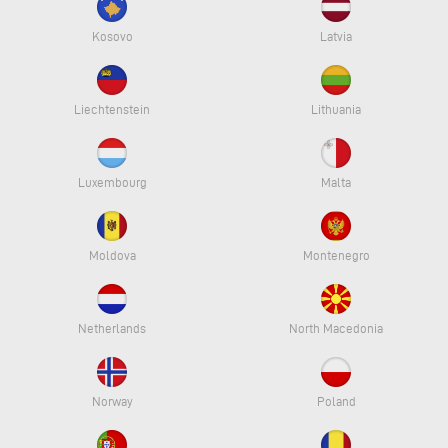
Kosovo
Latvia
Liechtenstein
Lithuania
Luxembourg
Malta
Moldova
Montenegro
Netherlands
North Macedonia
Norway
Poland