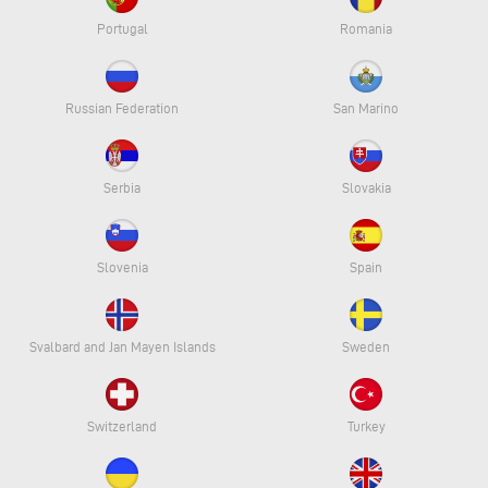
Portugal
Romania
Russian Federation
San Marino
Serbia
Slovakia
Slovenia
Spain
Svalbard and Jan Mayen Islands
Sweden
Switzerland
Turkey