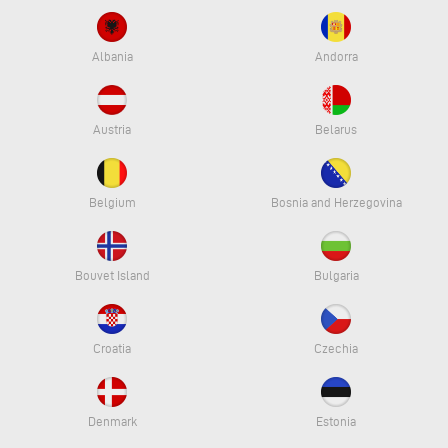
Albania
Andorra
Austria
Belarus
Belgium
Bosnia and Herzegovina
Bouvet Island
Bulgaria
Croatia
Czechia
Denmark
Estonia