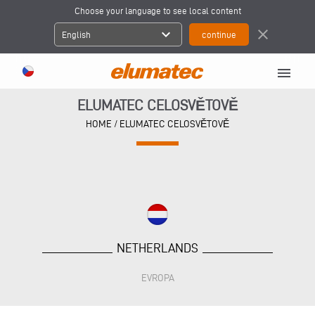
Choose your language to see local content
expand_more
close
English
menu
ELUMATEC CELOSVĚTOVĚ
HOME
/
ELUMATEC CELOSVĚTOVĚ
NETHERLANDS
EVROPA