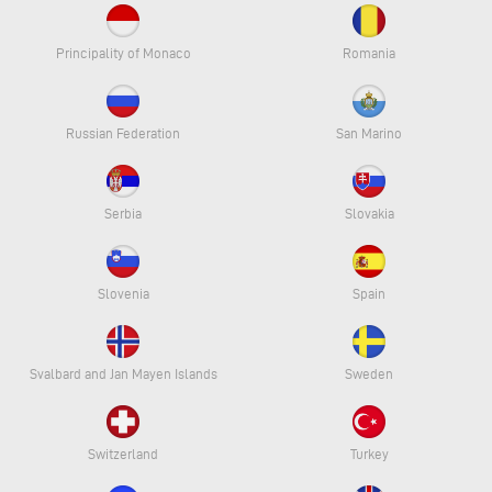
Principality of Monaco
Romania
Russian Federation
San Marino
Serbia
Slovakia
Slovenia
Spain
Svalbard and Jan Mayen Islands
Sweden
Switzerland
Turkey