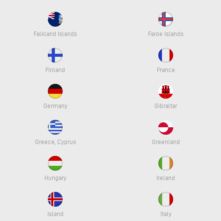
Falkland Islands
Faroe Islands
Finland
France
Germany
Gibraltar
Greece, Cyprus
Greenland
Hungary
Ireland
Island
Italy