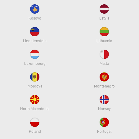
Kosovo
Latvia
Liechtenstein
Lithuania
Luxembourg
Malta
Moldova
Montenegro
North Macedonia
Norway
Poland
Portugal