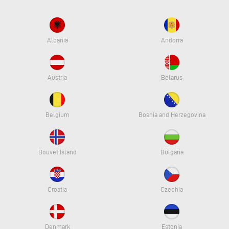
Albania
Andorra
Austria
Belarus
Belgium
Bosnia and Herzegovina
Bouvet Island
Bulgaria
Croatia
Czechia
Denmark
Estonia