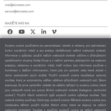
mail@elumatec.com
service@elumatec.com
NAJDĚTE NÁS NA
PRÁVNÍ UPOZORNĚNÍ
Soubory cookie používáme pro personalizaci obsahu a reklamy, pro optimalizaci
funkcí sociálních médií a pro analýzu návštěvnosti našich webových stránek.
IMPRESUM
Informace o způsobu použití našich webových stránek sdílíme s přidruženými
POUŽITÉ FOTOGRAFIE
společnostmi skupiny Voilàp Group a s našimi partnery, zabývajícími se webovou
OCHRANA OSOBNÍCH ÚDAJŮ
analýzou, reklamou a sociálními médii, kteří mohou tyto informace používat v
kombinaci s dalšími informacemi, které jste jim poskytli nebo které získali v
OCHRANA OSOBNÍCH ÚDAJŮ MEZINÁRODNĚ
rámci poskytování jejich služeb. Použití souborů cookie nevyžaduje výslovný
VŠEOBECNÉ PODMÍNKY PRODEJE
souhlas, který je automaticky udělen výběrem příslušných webových polí. Zákon
DOHODA O DÁLKOVÉ ÚDRŽBĚ
stanovuje, že jsme oprávněni ukládat do vašeho zařízení ty soubory cookie, které
jsou nezbytně nutné pro provoz těchto webových stránek [kategorie „technické
NASTAVENÍ COOKIES
cookie”]. Použití všech ostatních typů souborů cookie vyžaduje souhlas. Tyto
KODEX CHOVÁNÍ DODAVATELŮ
webové stránky používají různé typy souborů cookie. Některé soubory cookie jsou
instalovány během použití služeb třetích stran, které se objevují na našich
webových stránkách. Souhlas s použitím souborů cookie na našich webových