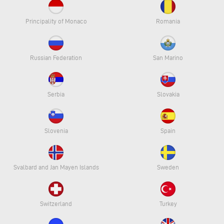
Principality of Monaco
Romania
Russian Federation
San Marino
Serbia
Slovakia
Slovenia
Spain
Svalbard and Jan Mayen Islands
Sweden
Switzerland
Turkey