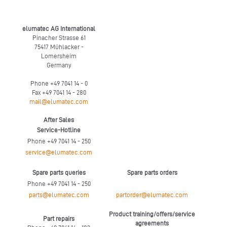
elumatec AG International
Pinacher Strasse 61
75417 Mühlacker -
Lomersheim
Germany
Phone +49 7041 14 - 0
Fax +49 7041 14 - 280
mail@elumatec.com
After Sales
Service-Hotline
Phone +49 7041 14 - 250
service@elumatec.com
Spare parts queries
Spare parts orders
Phone +49 7041 14 - 250
parts@elumatec.com
partorder@elumatec.com
Product training/offers/service
Part repairs
agreements