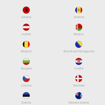
Albania
Andorra
Austria
Belarus
Belgium
Bosnia and Herzegovina
Bulgaria
Croatia
Czechia
Denmark
Estonia
Falkland Islands