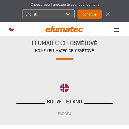
Choose your language to see local content
expand_more
close
English
menu
ELUMATEC CELOSVĚTOVĚ
HOME
/
ELUMATEC CELOSVĚTOVĚ
BOUVET ISLAND
EVROPA