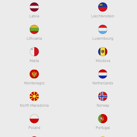
Latvia
Liechtenstein
Lithuania
Luxembourg
Malta
Moldova
Montenegro
Netherlands
North Macedonia
Norway
Poland
Portugal