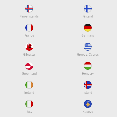
Faroe Islands
Finland
France
Germany
Gibraltar
Greece, Cyprus
Greenland
Hungary
Ireland
Island
Italy
Kosovo