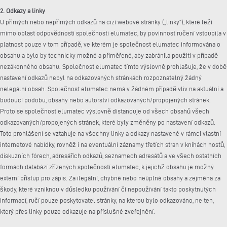
2. Odkazy a linky
U přímých nebo nepřímých odkazů na cizí webové stránky („linky“), které leží
mimo oblast odpovědnosti společnosti elumatec, by povinnost ručení vstoupila v
platnost pouze v tom případě, ve kterém je společnost elumatec informována o
obsahu a bylo by technicky možné a přiměřené, aby zabránila použití v případě
nezákonného obsahu. Společnost elumatec tímto výslovně prohlašuje, že v době
nastavení odkazů nebyl na odkazovaných stránkách rozpoznatelný žádný
nelegální obsah. Společnost elumatec nemá v žádném případě vliv na aktuální a
budoucí podobu, obsahy nebo autorství odkazovaných/propojených stránek.
Proto se společnost elumatec výslovně distancuje od všech obsahů všech
odkazovaných/propojených stránek, které byly změněny po nastavení odkazů.
Toto prohlášení se vztahuje na všechny linky a odkazy nastavené v rámci vlastní
internetové nabídky, rovněž i na eventuální záznamy třetích stran v knihách hostů,
diskuzních fórech, adresářích odkazů, seznamech adresátů a ve všech ostatních
formách databází zřízených společností elumatec, k jejichž obsahu je možný
externí přístup pro zápis. Za ilegální, chybné nebo neúplné obsahy a zejména za
škody, které vzniknou v důsledku používání či nepoužívání takto poskytnutých
informací, ručí pouze poskytovatel stránky, na kterou bylo odkazováno, ne ten,
který přes linky pouze odkazuje na příslušné zveřejnění.