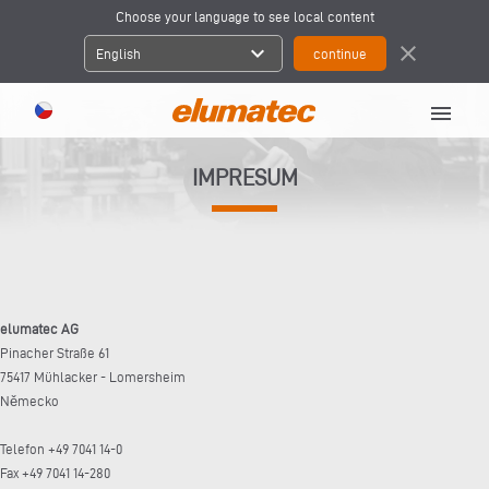
Choose your language to see local content
expand_more
close
English
menu
IMPRESUM
elumatec AG
Pinacher Straße 61
75417 Mühlacker - Lomersheim
Německo
Telefon +49 7041 14-0
Fax +49 7041 14-280