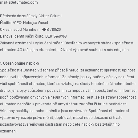
mail(at)elumatec.com
Předseda dozorčí rady: Valter Caiumi
Ředitel/CEO: Nebojsa Wosel
Okresní soud Mannheim HRB 718520
Daňové identifikační číslo: DE815468968
Zákonná oznámení / vyloučení ručení Otevřením webových stránek společnosti
elumatec AG (dále jen elumatect) uživatel výslovně souhlasí s následujícím:
1. Obsah online nabídky
Společnost elumatec v žádném případě neručí za aktuálnost, správnost, úplnost
nebo kvalitu připravených informací. Ze zásady jsou vyloučeny nároky na ručení
vůči společnosti elumatec, které se vztahují na škody hmotného či nehmotného
druhu, jenž byly způsobeny používáním či nepoužíváním poskytnutých informací,
popř. používáním chybných a neúplných informací, jestliže ze strany společnost
elumatec nedošlo k prokazatelně úmyslnému zavinění či hrubé nedbalosti.
Všechny nabídky se mohou měnit a jsou nezávazné. Společnost elumatec si
výslovně vyhrazuje právo měnit, doplňovat, mazat nebo dočasně či trvale
pozastavovat zveřejňování částí stran nebo celé nabídky bez zvláštního
oznámení.