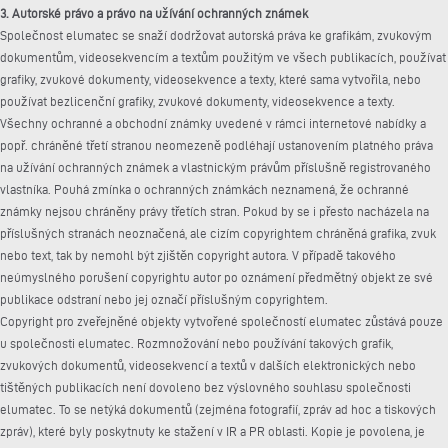
3. Autorské právo a právo na užívání ochranných známek
Společnost elumatec se snaží dodržovat autorská práva ke grafikám, zvukovým
dokumentům, videosekvencím a textům použitým ve všech publikacích, používat
grafiky, zvukové dokumenty, videosekvence a texty, které sama vytvořila, nebo
používat bezlicenční grafiky, zvukové dokumenty, videosekvence a texty.
Všechny ochranné a obchodní známky uvedené v rámci internetové nabídky a
popř. chráněné třetí stranou neomezeně podléhají ustanovením platného práva
na užívání ochranných známek a vlastnickým právům příslušně registrovaného
vlastníka. Pouhá zmínka o ochranných známkách neznamená, že ochranné
známky nejsou chráněny právy třetích stran. Pokud by se i přesto nacházela na
příslušných stranách neoznačená, ale cizím copyrightem chráněná grafika, zvuk
nebo text, tak by nemohl být zjištěn copyright autora. V případě takového
neúmyslného porušení copyrightu autor po oznámení předmětný objekt ze své
publikace odstraní nebo jej označí příslušným copyrightem.
Copyright pro zveřejněné objekty vytvořené společností elumatec zůstává pouze
u společnosti elumatec. Rozmnožování nebo používání takových grafik,
zvukových dokumentů, videosekvencí a textů v dalších elektronických nebo
tištěných publikacích není dovoleno bez výslovného souhlasu společnosti
elumatec. To se netýká dokumentů (zejména fotografií, zpráv ad hoc a tiskových
zpráv), které byly poskytnuty ke stažení v IR a PR oblasti. Kopie je povolena, je