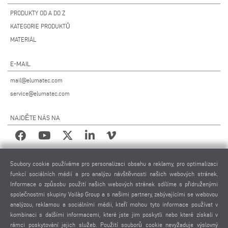
PRODUKTY OD A DO Z
KATEGORIE PRODUKTŮ
MATERIÁL
E-MAIL
mail@elumatec.com
service@elumatec.com
NAJDĚTE NÁS NA
PRÁVNÍ UPOZORNĚNÍ
Soubory cookie používáme pro personalizaci obsahu a reklamy, pro optimalizaci
funkcí sociálních médií a pro analýzu návštěvnosti našich webových stránek.
IMPRESUM
Informace o způsobu použití našich webových stránek sdílíme s přidruženými
POUŽITÉ FOTOGRAFIE
společnostmi skupiny Voilàp Group a s našimi partnery, zabývajícími se webovou
OCHRANA OSOBNÍCH ÚDAJŮ
analýzou, reklamou a sociálními médii, kteří mohou tyto informace používat v
kombinaci s dalšími informacemi, které jste jim poskytli nebo které získali v
OCHRANA OSOBNÍCH ÚDAJŮ MEZINÁRODNĚ
rámci poskytování jejich služeb. Použití souborů cookie nevyžaduje výslovný