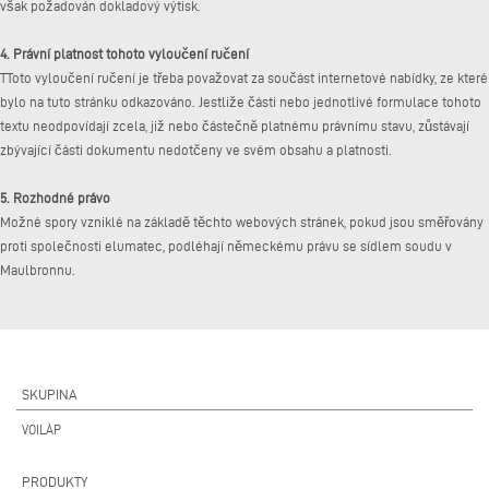
však požadován dokladový výtisk.
4. Právní platnost tohoto vyloučení ručení
TToto vyloučení ručení je třeba považovat za součást internetové nabídky, ze které
bylo na tuto stránku odkazováno. Jestliže části nebo jednotlivé formulace tohoto
textu neodpovídají zcela, již nebo částečně platnému právnímu stavu, zůstávají
zbývající části dokumentu nedotčeny ve svém obsahu a platnosti.
5. Rozhodné právo
Možné spory vzniklé na základě těchto webových stránek, pokud jsou směřovány
proti společnosti elumatec, podléhají německému právu se sídlem soudu v
Maulbronnu.
SKUPINA
VOILÀP
PRODUKTY