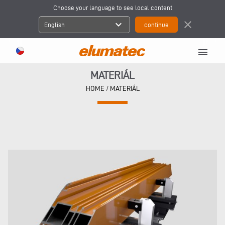
Choose your language to see local content
expand_more
close
English
menu
MATERIÁL
HOME
/
MATERIÁL