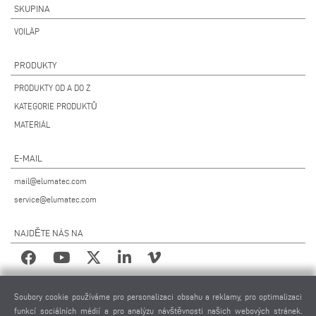
SKUPINA
VOILÀP
PRODUKTY
PRODUKTY OD A DO Z
KATEGORIE PRODUKTŮ
MATERIÁL
E-MAIL
mail@elumatec.com
service@elumatec.com
NAJDĚTE NÁS NA
PRÁVNÍ UPOZORNĚNÍ
Soubory cookie používáme pro personalizaci obsahu a reklamy, pro optimalizaci
funkcí sociálních médií a pro analýzu návštěvnosti našich webových stránek.