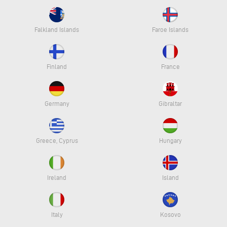
Falkland Islands
Faroe Islands
Finland
France
Germany
Gibraltar
Greece, Cyprus
Hungary
Ireland
Island
Italy
Kosovo