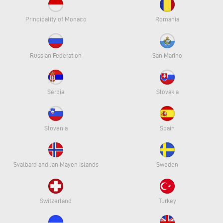
Principality of Monaco
Romania
Russian Federation
San Marino
Serbia
Slovakia
Slovenia
Spain
Svalbard and Jan Mayen Islands
Sweden
Switzerland
Turkey