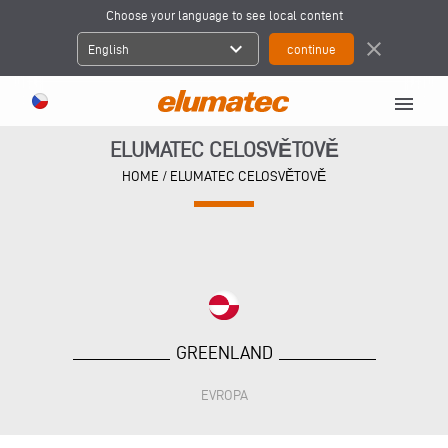
Choose your language to see local content
expand_more
close
English
menu
ELUMATEC CELOSVĚTOVĚ
HOME
/
ELUMATEC CELOSVĚTOVĚ
GREENLAND
EVROPA