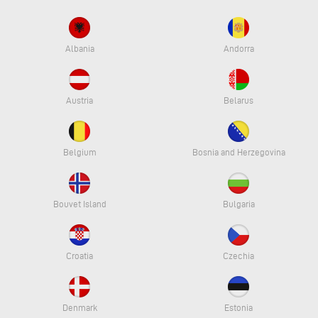
Albania
Andorra
Austria
Belarus
Belgium
Bosnia and Herzegovina
Bouvet Island
Bulgaria
Croatia
Czechia
Denmark
Estonia