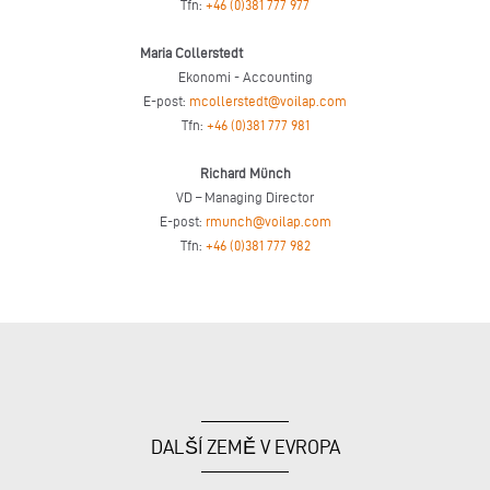
Tfn:
+46 (0)381 777 977
Maria Collerstedt
Ekonomi - Accounting
E-post:
mcollerstedt@voilap.com
Tfn:
+46 (0)381 777 981
Richard Münch
VD – Managing Director
E-post:
rmunch@voilap.com
Tfn:
+46 (0)381 777 982
DALŠÍ ZEMĚ V EVROPA