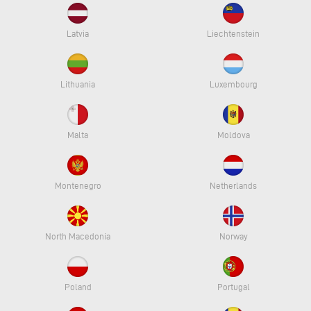
Latvia
Liechtenstein
Lithuania
Luxembourg
Malta
Moldova
Montenegro
Netherlands
North Macedonia
Norway
Poland
Portugal