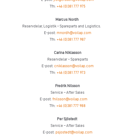
Tfn:
+46 (0)381 777 975
Marcus Nordh
Reservdelar, Logistik – Spareparts and Logistics.
E-post:
mnordh@voilap.com
Tfn:
+46 (0)381 777 987
Carina Niklasson
Reservdelar – Spareparts
E-post:
cniklasson@voilap.com
Tfn:
+46 (0)381 777 973
Fredrik Nilsson
Service – After Sales
E-post:
fnilsson@voilap.com
Tfn:
+46 (0)381 777 988
Per Sjöstedt
Service – After Sales
E-post:
psjostedt@voilap.com