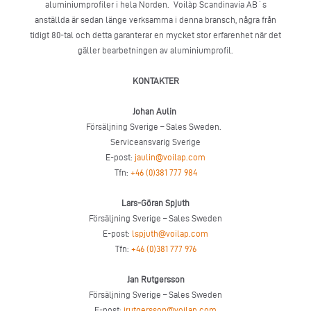
aluminiumprofiler i hela Norden. Voilàp Scandinavia AB´s
anställda är sedan länge verksamma i denna bransch, några från
tidigt 80-tal och detta garanterar en mycket stor erfarenhet när det
gäller bearbetningen av aluminiumprofil.
KONTAKTER
Johan Aulin
Försäljning Sverige – Sales Sweden.
Serviceansvarig Sverige
E-post:
jaulin@voilap.com
Tfn:
+46 (0)381 777 984
Lars-Göran Spjuth
Försäljning Sverige – Sales Sweden
E-post:
lspjuth@voilap.com
Tfn:
+46 (0)381 777 976
Jan Rutgersson
Försäljning Sverige – Sales Sweden
E-post:
jrutgersson@voilap.com