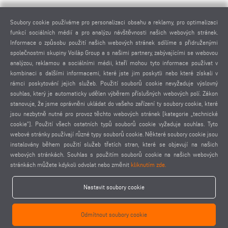
PRÁVNÍ UPOZORNĚNÍ
Soubory cookie používáme pro personalizaci obsahu a reklamy, pro optimalizaci
funkcí sociálních médií a pro analýzu návštěvnosti našich webových stránek.
IMPRESUM
Informace o způsobu použití našich webových stránek sdílíme s přidruženými
POUŽITÉ FOTOGRAFIE
společnostmi skupiny Voilàp Group a s našimi partnery, zabývajícími se webovou
OCHRANA OSOBNÍCH ÚDAJŮ
analýzou, reklamou a sociálními médii, kteří mohou tyto informace používat v
kombinaci s dalšími informacemi, které jste jim poskytli nebo které získali v
OCHRANA OSOBNÍCH ÚDAJŮ MEZINÁRODNĚ
rámci poskytování jejich služeb. Použití souborů cookie nevyžaduje výslovný
VŠEOBECNÉ PODMÍNKY PRODEJE
souhlas, který je automaticky udělen výběrem příslušných webových polí. Zákon
DOHODA O DÁLKOVÉ ÚDRŽBĚ
stanovuje, že jsme oprávněni ukládat do vašeho zařízení ty soubory cookie, které
jsou nezbytně nutné pro provoz těchto webových stránek [kategorie „technické
NASTAVENÍ COOKIES
cookie”]. Použití všech ostatních typů souborů cookie vyžaduje souhlas. Tyto
KODEX CHOVÁNÍ DODAVATELŮ
webové stránky používají různé typy souborů cookie. Některé soubory cookie jsou
instalovány během použití služeb třetích stran, které se objevují na našich
webových stránkách. Souhlas s použitím souborů cookie na našich webových
stránkách můžete kdykoli odvolat nebo změnit
kliknutím zde.
Nastavit soubory cookie
elumatec AG - Pinacher Straße 61 - 75417 Mühlacker - Germany - Phone
+49 7041-14 0
Odmítnout soubory cookie
-
mail@elumatec.com
elumatec AG infocenter - Lugwaldstraße 20 - 75417 Mühlacker - Germany