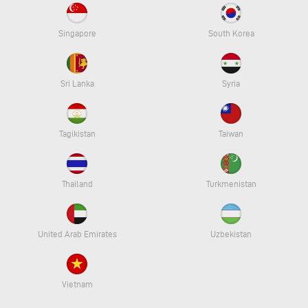
Singapore
South Korea
Sri Lanka
Syria
Tagikistan
Taiwan
Thailand
Turkmenistan
United Arab Emirates
Uzbekistan
Vietnam