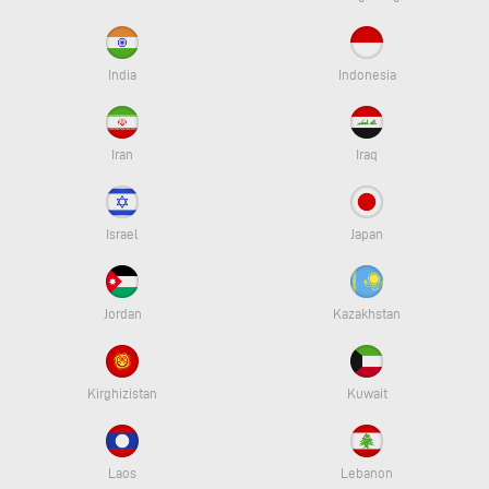
India
Indonesia
Iran
Iraq
Israel
Japan
Jordan
Kazakhstan
Kirghizistan
Kuwait
Laos
Lebanon