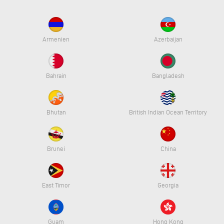
Armenien
Azerbaijan
Bahrain
Bangladesh
Bhutan
British Indian Ocean Territory
Brunei
China
East Timor
Georgia
Guam
Hong Kong