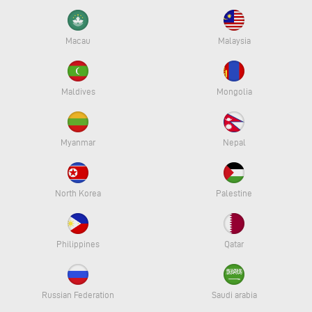
Macau
Malaysia
Maldives
Mongolia
Myanmar
Nepal
North Korea
Palestine
Philippines
Qatar
Russian Federation
Saudi arabia