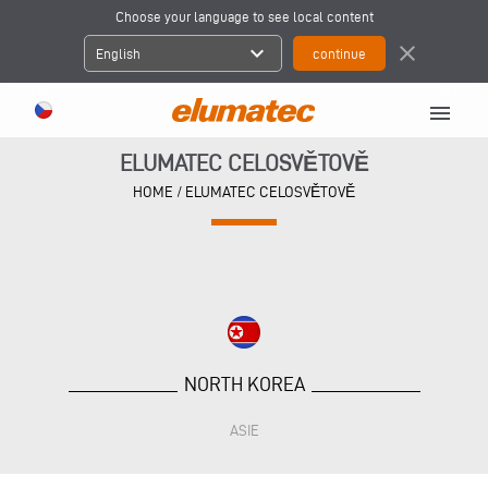
Choose your language to see local content
expand_more
close
English
menu
ELUMATEC CELOSVĚTOVĚ
HOME
/
ELUMATEC CELOSVĚTOVĚ
NORTH KOREA
ASIE