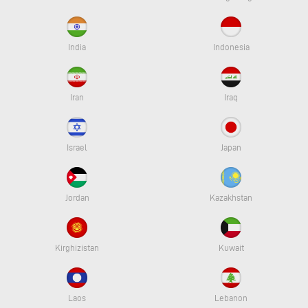
India
Indonesia
Iran
Iraq
Israel
Japan
Jordan
Kazakhstan
Kirghizistan
Kuwait
Laos
Lebanon