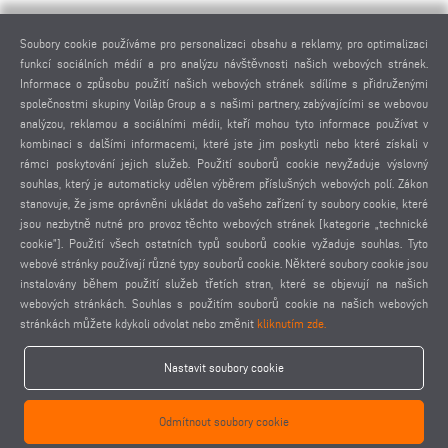
PRÁVNÍ UPOZORNĚNÍ
Soubory cookie používáme pro personalizaci obsahu a reklamy, pro optimalizaci
funkcí sociálních médií a pro analýzu návštěvnosti našich webových stránek.
IMPRESUM
Informace o způsobu použití našich webových stránek sdílíme s přidruženými
POUŽITÉ FOTOGRAFIE
společnostmi skupiny Voilàp Group a s našimi partnery, zabývajícími se webovou
OCHRANA OSOBNÍCH ÚDAJŮ
analýzou, reklamou a sociálními médii, kteří mohou tyto informace používat v
kombinaci s dalšími informacemi, které jste jim poskytli nebo které získali v
OCHRANA OSOBNÍCH ÚDAJŮ MEZINÁRODNĚ
rámci poskytování jejich služeb. Použití souborů cookie nevyžaduje výslovný
VŠEOBECNÉ PODMÍNKY PRODEJE
souhlas, který je automaticky udělen výběrem příslušných webových polí. Zákon
DOHODA O DÁLKOVÉ ÚDRŽBĚ
stanovuje, že jsme oprávněni ukládat do vašeho zařízení ty soubory cookie, které
jsou nezbytně nutné pro provoz těchto webových stránek [kategorie „technické
NASTAVENÍ COOKIES
cookie”]. Použití všech ostatních typů souborů cookie vyžaduje souhlas. Tyto
KODEX CHOVÁNÍ DODAVATELŮ
webové stránky používají různé typy souborů cookie. Některé soubory cookie jsou
instalovány během použití služeb třetích stran, které se objevují na našich
webových stránkách. Souhlas s použitím souborů cookie na našich webových
stránkách můžete kdykoli odvolat nebo změnit
kliknutím zde.
Nastavit soubory cookie
elumatec AG - Pinacher Straße 61 - 75417 Mühlacker - Germany - Phone
+49 7041-14 0
Odmítnout soubory cookie
-
mail@elumatec.com
elumatec AG infocenter - Lugwaldstraße 20 - 75417 Mühlacker - Germany