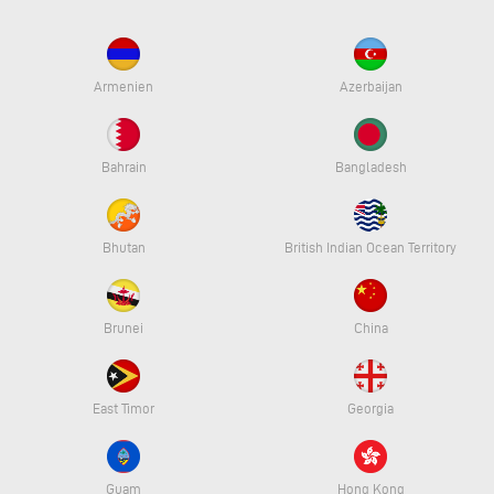
Armenien
Azerbaijan
Bahrain
Bangladesh
Bhutan
British Indian Ocean Territory
Brunei
China
East Timor
Georgia
Guam
Hong Kong