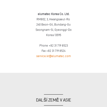
elumatec Korea Co. Ltd.
RM802, 3, Hwangsaeul-Ro
240 Beon-Gil, Bundang-Gu
Seongnam-Si, Gyeonggi-Do
Korea 13595
Phone +82 31 719 8523
Fax +82 31 719 8524
service.kr@elumatec.com
DALŠÍ ZEMĚ V ASIE