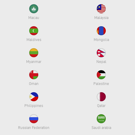
Macau
Malaysia
Maldives
Mongolia
Myanmar
Nepal
Oman
Palestine
Philippines
Qatar
Russian Federation
Saudi arabia