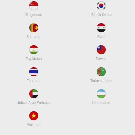
Singapore
South Korea
Sri Lanka
Syria
Tagikistan
Taiwan
Thailand
Turkmenistan
United Arab Emirates
Uzbekistan
Vietnam