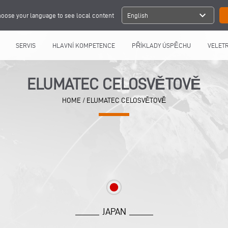
expand_more
oose your language to see local content
English
SERVIS
HLAVNÍ KOMPETENCE
PŘÍKLADY ÚSPĚCHU
VELETR
ELUMATEC CELOSVĚTOVĚ
HOME
/
ELUMATEC CELOSVĚTOVĚ
JAPAN