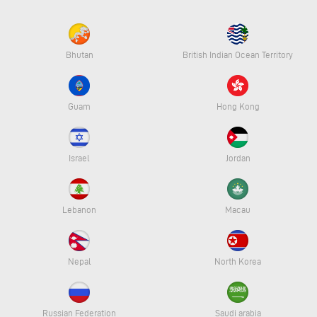
Bhutan
British Indian Ocean Territory
Guam
Hong Kong
Israel
Jordan
Lebanon
Macau
Nepal
North Korea
Russian Federation
Saudi arabia