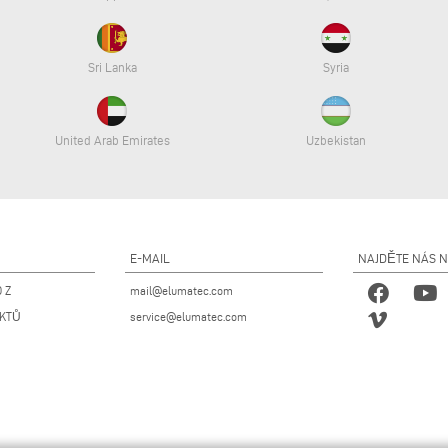
Sri Lanka
Syria
United Arab Emirates
Uzbekistan
E-MAIL
NAJDĚTE NÁS 
 Z
mail@elumatec.com
UKTŮ
service@elumatec.com