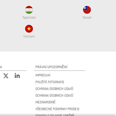
Tagikistan
Taiwan
Vietnam
NA
PRÁVNÍ UPOZORNĚNÍ
IMPRESUM
POUŽITÉ FOTOGRAFIE
OCHRANA OSOBNÍCH ÚDAJŮ
OCHRANA OSOBNÍCH ÚDAJŮ
MEZINÁRODNĚ
VŠEOBECNÉ PODMÍNKY PRODEJE
DOHODA O DÁLKOVÉ ÚDRŽBĚ