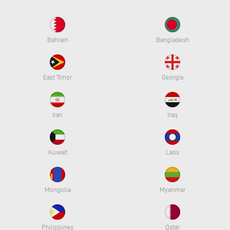
Bahrain
Bangladesh
East Timor
Georgia
Iran
Iraq
Kuwait
Laos
Mongolia
Myanmar
Philippines
Qatar