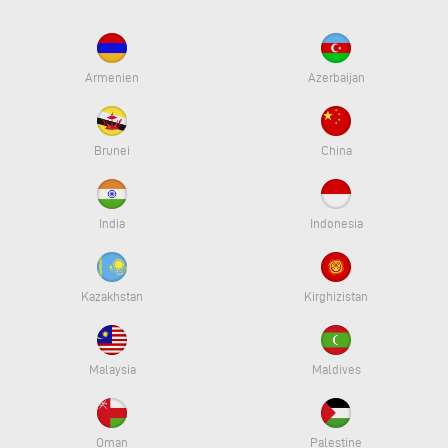
Armenien
Azerbaijan
Brunei
China
India
Indonesia
Kazakhstan
Kirghizistan
Malaysia
Maldives
Oman
Palestine