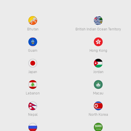
Bhutan
British Indian Ocean Territory
Guam
Hong Kong
Japan
Jordan
Lebanon
Macau
Nepal
North Korea