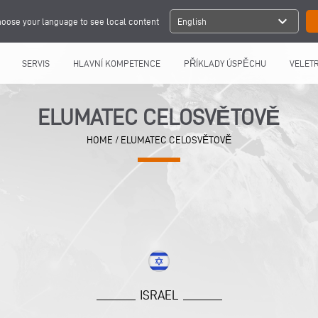
expand_more
oose your language to see local content
English
SERVIS
HLAVNÍ KOMPETENCE
PŘÍKLADY ÚSPĚCHU
VELETR
ELUMATEC CELOSVĚTOVĚ
HOME
/
ELUMATEC CELOSVĚTOVĚ
ISRAEL