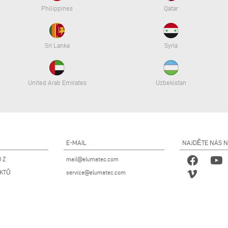
Philippines
Qatar
Sri Lanka
Syria
United Arab Emirates
Uzbekistan
E-MAIL
NAJDĚTE NÁS 
 Z
mail@elumatec.com
UKTŮ
service@elumatec.com