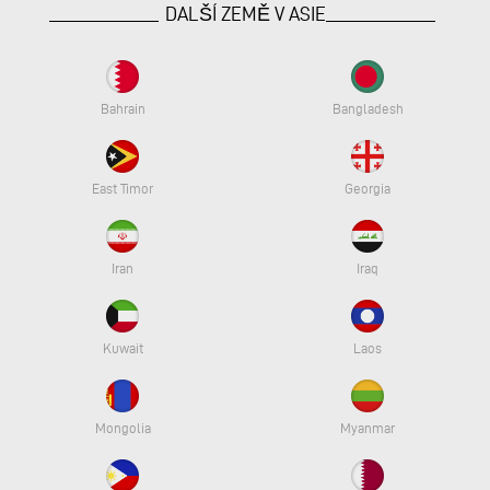
DALŠÍ ZEMĚ V ASIE
Bahrain
Bangladesh
East Timor
Georgia
Iran
Iraq
Kuwait
Laos
Mongolia
Myanmar