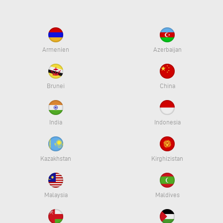
Armenien
Azerbaijan
Brunei
China
India
Indonesia
Kazakhstan
Kirghizistan
Malaysia
Maldives