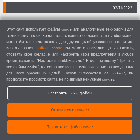
02/11/2023
Этот сайт использует файлы cookie или аналогичные технологии для
технических целей. Кроме того, с вашего согласия ваша информация
может быть использована и для других целей, указанных в политике
использования
файлов cookie
. Вы можете свободно дать, отказать,
отозвать свое согласие или настроить свои предпочтения в любое
время, нажав на "Настроить cookie-файлы". Нажав на кнопку "Принять
все файлы cookie", вы соглашаетесь на использование ваших данных
для всех указанных целей. Нажав "Отказаться от cookies", вы
продолжите просмотр сайта, не принимая ненужные cookies.
ELUMATEC INSIGHT 2023: РЕШЕНИЕ ДЛЯ
Настроить cookie-файлы
БЕСШОВНОЙ СВАРКИ СТАЛО СЕНСАЦИЕЙ НА
РЕКОРДНОМ МЕРОПРИЯТИИ, ПРОШЕДШЕМ НА
Отказаться от cookies
ТЕРРИТОРИИ ИНФОЦЕНТРА В МЮЛАКЕРЕ
Принять все файлы cookie