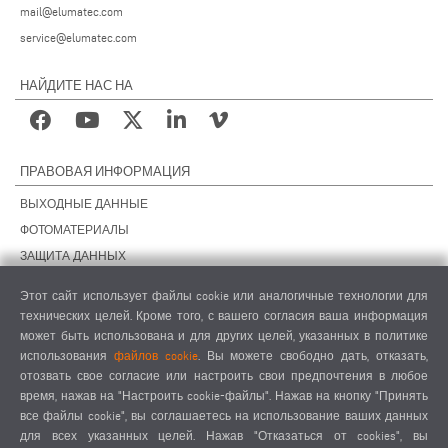
mail@elumatec.com
service@elumatec.com
НАЙДИТЕ НАС НА
ПРАВОВАЯ ИНФОРМАЦИЯ
ВЫХОДНЫЕ ДАННЫЕ
ФОТОМАТЕРИАЛЫ
ЗАЩИТА ДАННЫХ
ЗАЩИТА ДАННЫХ, ЗАРУБЕЖНЫЕ ПОДРАЗДЕЛЕНИЯ
Этот сайт использует файлы cookie или аналогичные технологии для
ОБЩИЕ УСЛОВИЯ СДЕЛОК
технических целей. Кроме того, с вашего согласия ваша информация
ОБЩИЕ УСЛОВИЯ ПРОДАЖИ
может быть использована и для других целей, указанных в политике
использования
файлов cookie
. Вы можете свободно дать, отказать,
НАСТРОЙКИ COOKIES
отозвать свое согласие или настроить свои предпочтения в любое
КОДЕКС ПОВЕДЕНИЯ ПОСТАВЩИКОВ
время, нажав на "Настроить cookie-файлы". Нажав на кнопку "Принять
все файлы cookie", вы соглашаетесь на использование ваших данных
для всех указанных целей. Нажав "Отказаться от cookies", вы