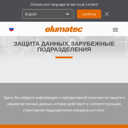
Choose your language to see local content
expand_more
close
English
menu
ЗАЩИТА ДАННЫХ, ЗАРУБЕЖНЫЕ
ПОДРАЗДЕЛЕНИЯ
Здесь Вы найдете информацию о корпоративной политике по защите и
обработке личных данных, которая действует в соответствующем
структурном подразделении концерна elumatec.