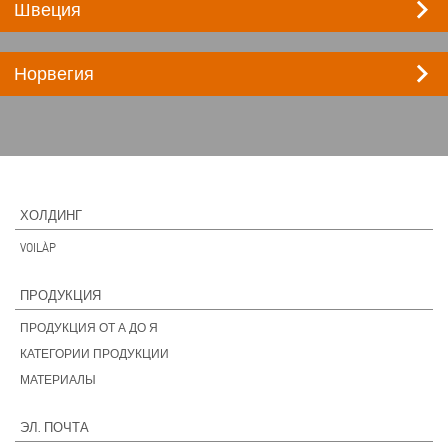
keyboard_arrow_right
Швеция
keyboard_arrow_right
Норвегия
ХОЛДИНГ
VOILÀP
ПРОДУКЦИЯ
ПРОДУКЦИЯ ОТ А ДО Я
КАТЕГОРИИ ПРОДУКЦИИ
МАТЕРИАЛЫ
ЭЛ. ПОЧТА