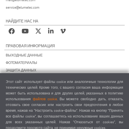
service@elumatec.com
НАЙДИТЕ НАС НА
ПРАВОВАЯ ИНФОРМАЦИЯ
ВЫХОДНЫЕ ДАННЫЕ
ФОТОМАТЕРИАЛЫ
ЗАЩИТА ДАННЫХ
ЗАЩИТА ДАННЫХ, ЗАРУБЕЖНЫЕ ПОДРАЗДЕЛЕНИЯ
Этот сайт использует файлы cookie или аналогичные технологии для
ОБЩИЕ УСЛОВИЯ СДЕЛОК
технических целей. Кроме того, с вашего согласия ваша информация
ОБЩИЕ УСЛОВИЯ ПРОДАЖИ
может быть использована и для других целей, указанных в политике
использования
файлов cookie
. Вы можете свободно дать, отказать,
НАСТРОЙКИ COOKIES
отозвать свое согласие или настроить свои предпочтения в любое
КОДЕКС ПОВЕДЕНИЯ ПОСТАВЩИКОВ
время, нажав на "Настроить cookie-файлы". Нажав на кнопку "Принять
все файлы cookie", вы соглашаетесь на использование ваших данных
для всех указанных целей. Нажав "Отказаться от cookies", вы
продолжите просмотр сайта, не принимая ненужные cookies.