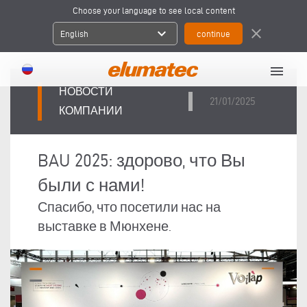
Choose your language to see local content
expand_more
close
English
menu
НОВОСТИ
21/01/2025
КОМПАНИИ
BAU 2025: здорово, что Вы
были с нами!
Спасибо, что посетили нас на
выставке в Мюнхене.