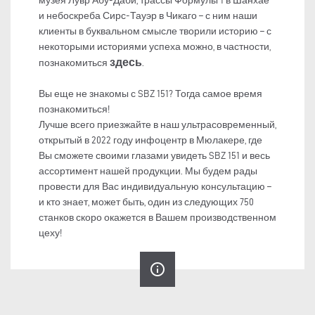
музея Лувр Абу-Даби, трассы Формулы 1 в Шанхае
и небоскреба Сирс-Тауэр в Чикаго – с ним наши
клиенты в буквальном смысле творили историю – с
некоторыми историями успеха можно, в частности,
здесь
познакомиться
.
Вы еще не знакомы с SBZ 151? Тогда самое время
познакомиться!
Лучше всего приезжайте в наш ультрасовременный,
открытый в 2022 году инфоцентр в Мюлакере, где
Вы сможете своими глазами увидеть SBZ 151 и весь
ассортимент нашей продукции. Мы будем рады
провести для Вас индивидуальную консультацию –
и кто знает, может быть, один из следующих 750
станков скоро окажется в Вашем производственном
цеху!
info_outline