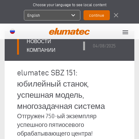
Choose your language to see local content
expand_more
close
English
menu
НОВОСТИ
04/08/2025
КОМПАНИИ
elumatec SBZ 151:
юбилейный станок,
успешная модель,
многозадачная система
Отгружен 750-ый экземпляр
успешного пятиосевого
обрабатывающего центра!