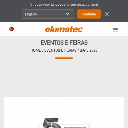
Choose your language to see local content
expand_more
close
English
menu
EVENTOS E FEIRAS
HOME
/
EVENTOS E FEIRAS
/
BIG 5 2023