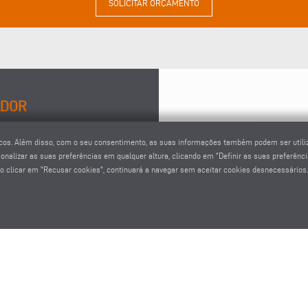
SOLICITAR ORÇAMENTO
ADOR
ivo Windows e ao ecrã
cnicos. Além disso, com o seu consentimento, as suas informações também podem ser utili
ples e intuitivo de
nalizar as suas preferências em qualquer altura, clicando em "Definir as suas preferência
 compreensíveis melhoram
 Ao clicar em "Recusar cookies", continuará a navegar sem aceitar cookies desnecessários.