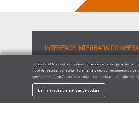
INTERFACE INTEGRADA DO OPER
Graças ao seu ecrã TFT nítido de 21", ao sistema operat
Este sítio utiliza cookies ou tecnologias semelhantes para fins té
tátil, o centro de maquinação de barras SBZ 625/13 é sim
Pode dar, recusar ou revogar livremente o seu consentimento ou perso
operar. As representações gráficas pormenorizadas e
consentir a utilização dos seus dados para todos os fins indicados.
a comunicação entre o homem e a máquina.
Definir as suas preferências de cookies