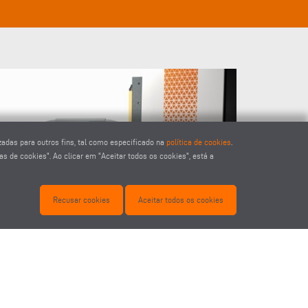
TRANS
Dependendo 
zadas para outros fins, tal como especificado na
política de cookies
.
maquinação 
s de cookies". Ao clicar em "Aceitar todos os cookies", está a
compriment
transportad
ergonómica 
Recusar cookies
Aceitar todos os cookies