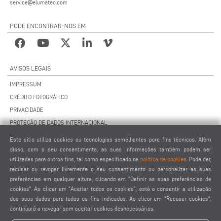
service@elumatec.com
PODE ENCONTRAR-NOS EM
AVISOS LEGAIS
IMPRESSUM
CRÉDITO FOTOGRÁFICO
PRIVACIDADE
PROTEÇÃO DE DADOS INTERNACIONAL
TERMOS E CONDIÇÕES GERAIS DE VENDA
Este sítio utiliza cookies ou tecnologias semelhantes para fins técnicos. Além
CONTRATO DE MANUTENÇÃO À DISTÂNCIA
disso, com o seu consentimento, as suas informações também podem ser
utilizadas para outros fins, tal como especificado na
política de cookies
. Pode dar,
CONFIGURAÇÕES DE COOKIES
recusar ou revogar livremente o seu consentimento ou personalizar as suas
CÓDIGO DE CONDUTA DOS FORNECEDORES
preferências em qualquer altura, clicando em "Definir as suas preferências de
cookies". Ao clicar em "Aceitar todos os cookies", está a consentir a utilização
dos seus dados para todos os fins indicados. Ao clicar em "Recusar cookies",
continuará a navegar sem aceitar cookies desnecessários.