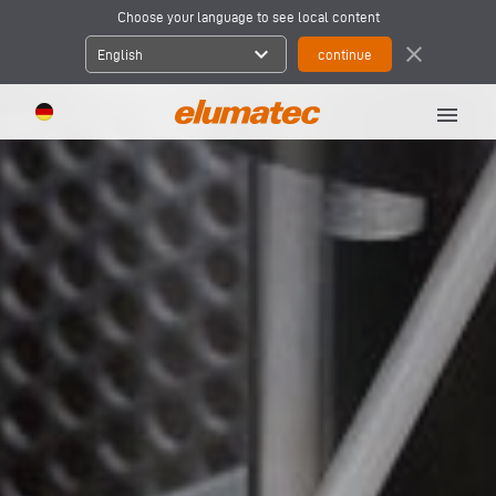
Choose your language to see local content
expand_more
close
English
menu