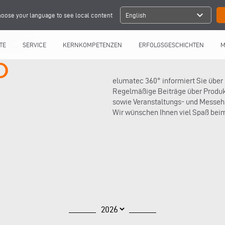
expand_more
oose your language to see local content
English
TE
SERVICE
KERNKOMPETENZEN
ERFOLGSGESCHICHTEN
M
elumatec 360° informiert Sie über
Regelmäßige Beiträge über Produ
sowie Veranstaltungs- und Messehi
Wir wünschen Ihnen viel Spaß bei