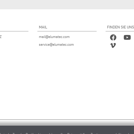
MAIL
FINDEN SIE UNS
 Z
mail@elumatec.com
service@elumatec.com
ec AG - Pinacher Straße 61 - 75417 Mühlacker - Deutschland - Telefon
+49 7041-14 0
-
mail@elumat