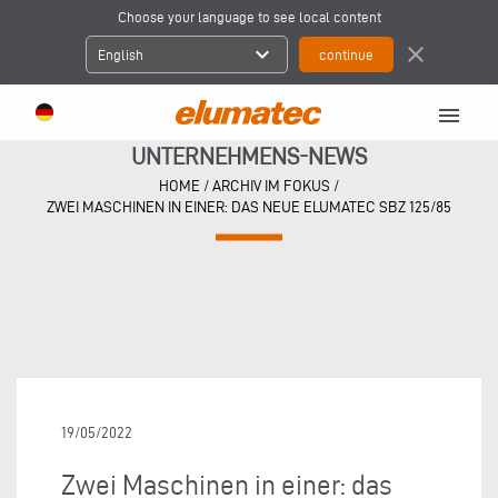
Choose your language to see local content
expand_more
close
English
menu
UNTERNEHMENS-NEWS
HOME
/
ARCHIV IM FOKUS
/
ZWEI MASCHINEN IN EINER: DAS NEUE ELUMATEC SBZ 125/85
19/05/2022
Zwei Maschinen in einer: das