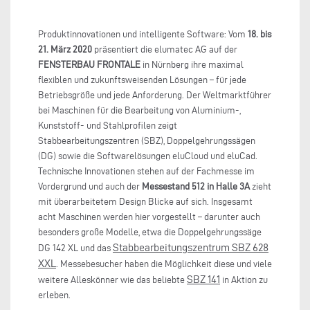
Produktinnovationen und intelligente Software: Vom
18. bis
21. März 2020
präsentiert die elumatec AG auf der
FENSTERBAU FRONTALE
in Nürnberg ihre maximal
flexiblen und zukunftsweisenden Lösungen – für jede
Betriebsgröße und jede Anforderung. Der Weltmarktführer
bei Maschinen für die Bearbeitung von Aluminium-,
Kunststoff- und Stahlprofilen zeigt
Stabbearbeitungszentren (SBZ), Doppelgehrungssägen
(DG) sowie die Softwarelösungen eluCloud und eluCad.
Technische Innovationen stehen auf der Fachmesse im
Vordergrund und auch der
Messestand 512 in Halle 3A
zieht
mit überarbeitetem Design Blicke auf sich. Insgesamt
acht Maschinen werden hier vorgestellt – darunter auch
besonders große Modelle, etwa die Doppelgehrungssäge
Stabbearbeitungszentrum SBZ 628
DG 142 XL und das
XXL
. Messebesucher haben die Möglichkeit diese und viele
SBZ 141
weitere Alleskönner wie das beliebte
in Aktion zu
erleben.