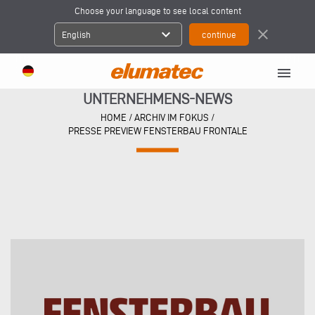
Choose your language to see local content
expand_more
close
English
menu
UNTERNEHMENS-NEWS
HOME
/
ARCHIV IM FOKUS
/
PRESSE PREVIEW FENSTERBAU FRONTALE