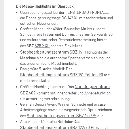
Die Messe-Highlights im Überblick:
Überraschungsgast bei der FENSTERBAU FRONTALE:
die Doppelgehrungssäge DG 142 XL mit technischen und
optischen Neuerungen.
Größtes Modell der 628er-Baureihe: Mit bis zu acht
Spindeln fürs Fräsen und Bohren, linearem Servoantrieb
und vollautomatischer Reststückverarbeitung bietet
628 XXL
das SBZ
höchste Flexibilität.
Stabbearbeitungszentrum SBZ 141
: Highlights der
Maschine sind die autonome Spannerverschiebung und
das ergonomische Maschinenbett.
Das größte 5-Achs-Modell: Das
Stabbearbeitungszentrum SBZ 151 Edition 90
mit
modularem Aufbau.
Nachfolgezentrum
Größtes Nachfolgezentrum: Das
SBZ 609
kommt mit Innengreifer und Anhebefunktion
für Armierungsverschraubung
German Design Award Winner: Schnelle und präzise
Arbeitsvorgänge sowie die wegweisende Optik zeichnen
Stabbearbeitungszentrum SBZ 122/75
das
aus.
Alleskönner für kleine Betriebe: Das
Stabbearbeitungszentrum SBZ 122/70 Plus
setzt