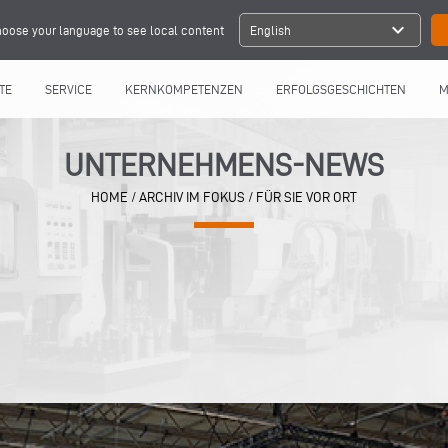
expand_more
oose your language to see local content
English
TE
SERVICE
KERNKOMPETENZEN
ERFOLGSGESCHICHTEN
M
UNTERNEHMENS-NEWS
HOME
/
ARCHIV IM FOKUS
/
FÜR SIE VOR ORT