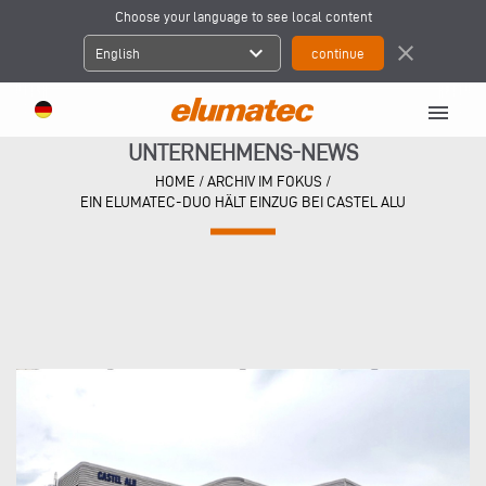
Choose your language to see local content
expand_more
close
English
menu
UNTERNEHMENS-NEWS
HOME
/
ARCHIV IM FOKUS
/
EIN ELUMATEC-DUO HÄLT EINZUG BEI CASTEL ALU