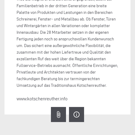
Familienbetrieb in der dritten Generation eine breite
Palette von Produkten und Leistungen in den Bereichen
Schreinerei, Fenster- und Metallbau ab. Ob Fenster, Türen
und Wintergärten in allen Variationen oder kompletter
Innenausbau: Die 28 Mitarbeiter setzen in der eigenen
Fertigung jeden noch so anspruchsvollen Kundenwunsch
um. Das sichert eine außergewöhnliche Flexibilität, die
zusammen mit der hohen Liefertreue und Qualität den
exzellenten Ruf des weit über die Region bekannten
Fullservice-Betriebs ausmacht. Öffentliche Einrichtungen,
Privatleute und Architekten vertrauen von der
fachkundigen Beratung bis zur termingerechten
Umsetzung auf das Traditionshaus Kotschenreuther.
www.kotschenreuther.info
attach_file
info_outline