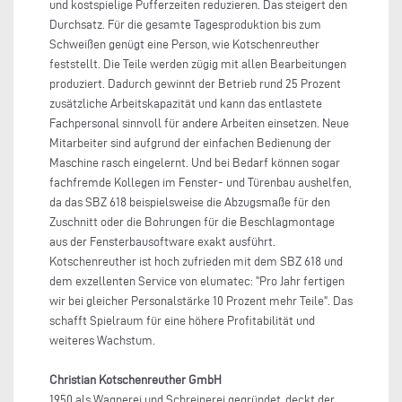
und kostspielige Pufferzeiten reduzieren. Das steigert den
Durchsatz. Für die gesamte Tagesproduktion bis zum
Schweißen genügt eine Person, wie Kotschenreuther
feststellt. Die Teile werden zügig mit allen Bearbeitungen
produziert. Dadurch gewinnt der Betrieb rund 25 Prozent
zusätzliche Arbeitskapazität und kann das entlastete
Fachpersonal sinnvoll für andere Arbeiten einsetzen. Neue
Mitarbeiter sind aufgrund der einfachen Bedienung der
Maschine rasch eingelernt. Und bei Bedarf können sogar
fachfremde Kollegen im Fenster- und Türenbau aushelfen,
da das SBZ 618 beispielsweise die Abzugsmaße für den
Zuschnitt oder die Bohrungen für die Beschlagmontage
aus der Fensterbausoftware exakt ausführt.
Kotschenreuther ist hoch zufrieden mit dem SBZ 618 und
dem exzellenten Service von elumatec: "Pro Jahr fertigen
wir bei gleicher Personalstärke 10 Prozent mehr Teile". Das
schafft Spielraum für eine höhere Profitabilität und
weiteres Wachstum.
Christian Kotschenreuther GmbH
1950 als Wagnerei und Schreinerei gegründet, deckt der