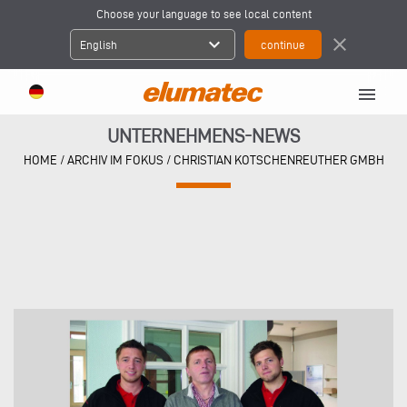
Choose your language to see local content
expand_more
close
English
menu
UNTERNEHMENS-NEWS
HOME
/
ARCHIV IM FOKUS
/
CHRISTIAN KOTSCHENREUTHER GMBH