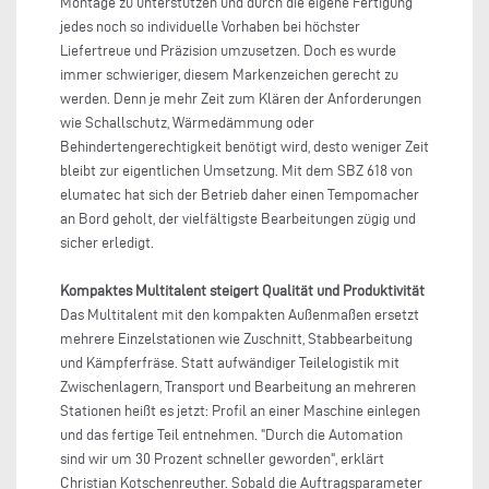
Montage zu unterstützen und durch die eigene Fertigung
jedes noch so individuelle Vorhaben bei höchster
Liefertreue und Präzision umzusetzen. Doch es wurde
immer schwieriger, diesem Markenzeichen gerecht zu
werden. Denn je mehr Zeit zum Klären der Anforderungen
wie Schallschutz, Wärmedämmung oder
Behindertengerechtigkeit benötigt wird, desto weniger Zeit
bleibt zur eigentlichen Umsetzung. Mit dem SBZ 618 von
elumatec hat sich der Betrieb daher einen Tempomacher
an Bord geholt, der vielfältigste Bearbeitungen zügig und
sicher erledigt.
Kompaktes Multitalent steigert Qualität und Produktivität
Das Multitalent mit den kompakten Außenmaßen ersetzt
mehrere Einzelstationen wie Zuschnitt, Stabbearbeitung
und Kämpferfräse. Statt aufwändiger Teilelogistik mit
Zwischenlagern, Transport und Bearbeitung an mehreren
Stationen heißt es jetzt: Profil an einer Maschine einlegen
und das fertige Teil entnehmen. "Durch die Automation
sind wir um 30 Prozent schneller geworden", erklärt
Christian Kotschenreuther. Sobald die Auftragsparameter