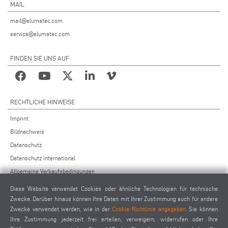
MAIL
mail@elumatec.com
service@elumatec.com
FINDEN SIE UNS AUF
RECHTLICHE HINWEISE
Imprint
Bildnachweis
Datenschutz
Datenschutz international
Allgemeine Verkaufsbedingungen
Fernwartungsvereinbarung
Diese Website verwendet Cookies oder ähnliche Technologien für technische
Allgemeine Einkaufsbedingungen
Zwecke. Darüber hinaus können Ihre Daten mit Ihrer Zustimmung auch für andere
Zwecke verwendet werden, wie in der
Cookie-Richtlinie angegeben
. Sie können
Cookie-Einstellungen
Ihre Zustimmung jederzeit frei erteilen, verweigern, widerrufen oder Ihre
Verhaltenskodex für Lieferanten