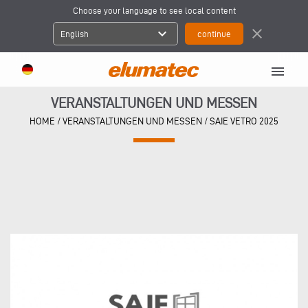
Choose your language to see local content
expand_more
close
English
menu
VERANSTALTUNGEN UND MESSEN
HOME
/
VERANSTALTUNGEN UND MESSEN
/
SAIE VETRO 2025