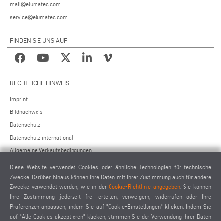
mail@elumatec.com
service@elumatec.com
FINDEN SIE UNS AUF
RECHTLICHE HINWEISE
Imprint
Bildnachweis
Datenschutz
Datenschutz international
Allgemeine Verkaufsbedingungen
Fernwartungsvereinbarung
Diese Website verwendet Cookies oder ähnliche Technologien für technische
Allgemeine Einkaufsbedingungen
Zwecke. Darüber hinaus können Ihre Daten mit Ihrer Zustimmung auch für andere
Zwecke verwendet werden, wie in der
Cookie-Richtlinie angegeben
. Sie können
Cookie-Einstellungen
Ihre Zustimmung jederzeit frei erteilen, verweigern, widerrufen oder Ihre
Verhaltenskodex für Lieferanten
Präferenzen anpassen, indem Sie auf "Cookie-Einstellungen" klicken. Indem Sie
auf "Alle Cookies akzeptieren" klicken, stimmen Sie der Verwendung Ihrer Daten