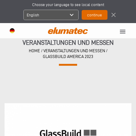
Choose your language to see local content
expand_more
close
English
menu
VERANSTALTUNGEN UND MESSEN
HOME
/
VERANSTALTUNGEN UND MESSEN
/
GLASSBUILD AMERICA 2023