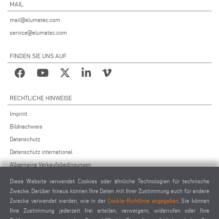
MAIL
mail@elumatec.com
service@elumatec.com
FINDEN SIE UNS AUF
RECHTLICHE HINWEISE
Imprint
Bildnachweis
Datenschutz
Datenschutz international
Allgemeine Verkaufsbedingungen
Fernwartungsvereinbarung
Diese Website verwendet Cookies oder ähnliche Technologien für technische
Allgemeine Einkaufsbedingungen
Zwecke. Darüber hinaus können Ihre Daten mit Ihrer Zustimmung auch für andere
Zwecke verwendet werden, wie in der
Cookie-Richtlinie angegeben
. Sie können
Cookie-Einstellungen
Ihre Zustimmung jederzeit frei erteilen, verweigern, widerrufen oder Ihre
Verhaltenskodex für Lieferanten