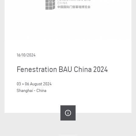
16/10/2024
Fenestration BAU China 2024
03 > 06 August 2024
Shanghai - China
info_outline