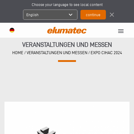
Choose your language to see local content
expand_more
close
English
menu
VERANSTALTUNGEN UND MESSEN
HOME
/
VERANSTALTUNGEN UND MESSEN
/
EXPO CIHAC 2024