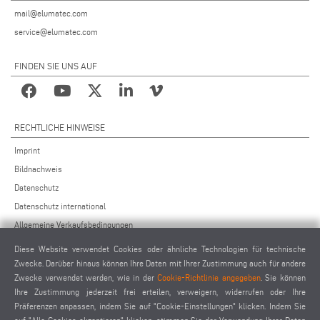
mail@elumatec.com
service@elumatec.com
FINDEN SIE UNS AUF
RECHTLICHE HINWEISE
Imprint
Bildnachweis
Datenschutz
Datenschutz international
Allgemeine Verkaufsbedingungen
Fernwartungsvereinbarung
Diese Website verwendet Cookies oder ähnliche Technologien für technische
Allgemeine Einkaufsbedingungen
Zwecke. Darüber hinaus können Ihre Daten mit Ihrer Zustimmung auch für andere
Zwecke verwendet werden, wie in der
Cookie-Richtlinie angegeben
. Sie können
Cookie-Einstellungen
Ihre Zustimmung jederzeit frei erteilen, verweigern, widerrufen oder Ihre
Verhaltenskodex für Lieferanten
Präferenzen anpassen, indem Sie auf "Cookie-Einstellungen" klicken. Indem Sie