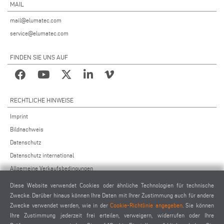
MAIL
mail@elumatec.com
service@elumatec.com
FINDEN SIE UNS AUF
RECHTLICHE HINWEISE
Imprint
Bildnachweis
Datenschutz
Datenschutz international
Allgemeine Verkaufsbedingungen
Fernwartungsvereinbarung
Diese Website verwendet Cookies oder ähnliche Technologien für technische
Allgemeine Einkaufsbedingungen
Zwecke. Darüber hinaus können Ihre Daten mit Ihrer Zustimmung auch für andere
Zwecke verwendet werden, wie in der
Cookie-Richtlinie angegeben
. Sie können
Cookie-Einstellungen
Ihre Zustimmung jederzeit frei erteilen, verweigern, widerrufen oder Ihre
Verhaltenskodex für Lieferanten