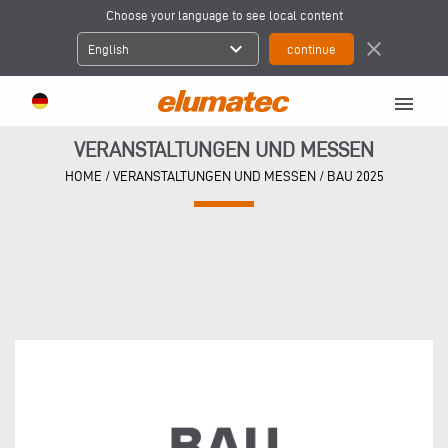
Choose your language to see local content
expand_more
close
English
menu
VERANSTALTUNGEN UND MESSEN
HOME
/
VERANSTALTUNGEN UND MESSEN
/
BAU 2025