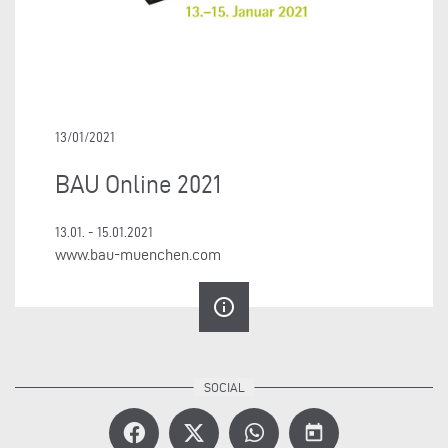
13/01/2021
BAU Online 2021
13.01. - 15.01.2021
www.bau-muenchen.com
info_outline
today