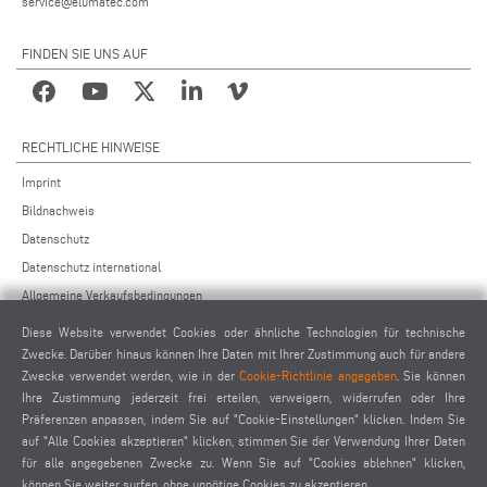
service@elumatec.com
FINDEN SIE UNS AUF
RECHTLICHE HINWEISE
Imprint
Bildnachweis
Datenschutz
Datenschutz international
Allgemeine Verkaufsbedingungen
Fernwartungsvereinbarung
Diese Website verwendet Cookies oder ähnliche Technologien für technische
Allgemeine Einkaufsbedingungen
Zwecke. Darüber hinaus können Ihre Daten mit Ihrer Zustimmung auch für andere
Zwecke verwendet werden, wie in der
Cookie-Richtlinie angegeben
. Sie können
Cookie-Einstellungen
Ihre Zustimmung jederzeit frei erteilen, verweigern, widerrufen oder Ihre
Verhaltenskodex für Lieferanten
Präferenzen anpassen, indem Sie auf "Cookie-Einstellungen" klicken. Indem Sie
auf "Alle Cookies akzeptieren" klicken, stimmen Sie der Verwendung Ihrer Daten
für alle angegebenen Zwecke zu. Wenn Sie auf "Cookies ablehnen" klicken,
können Sie weiter surfen, ohne unnötige Cookies zu akzeptieren.