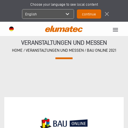
Choose your language to see local content
expand_more
close
English
menu
VERANSTALTUNGEN UND MESSEN
HOME
/
VERANSTALTUNGEN UND MESSEN
/
BAU ONLINE 2021